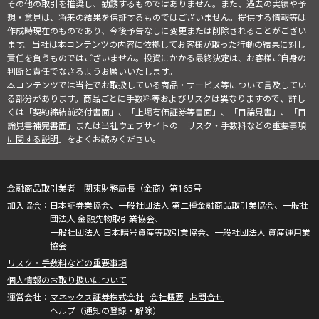
その他の取引を推奨し、勧誘するものではありません。また、過去の実績や予
想・意見は、将来の結果を保証するものではございません。提供する情報等は
作成時現在のものであり、今後予告なしに変更または削除されることがござい
ます。当社は本コンテンツの内容に依拠してお客様が取った行動の結果に対し
責任を負うものではございません。投資にかかる最終決定は、お客様ご自身の
判断と責任でなさるようお願いいたします。
本コンテンツでは当社でお取扱している商品・サービス等について言及してい
る部分があります。商品ごとに手数料等およびリスクは異なりますので、詳し
くは「契約締結前交付書面」、「上場有価証券等書面」、「目論見書」、「目
論見書補完書面」または当社ウェブサイトの「
リスク・手数料などの重要事項
に関する説明
」をよくお読みください。
金融商品取引業者 関東財務局長（金商）第165号
日本証券業協会、一般社団法人 第二種金融商品取引業協会、一般社
団法人 金融先物取引業協会、
一般社団法人 日本暗号資産等取引業協会、一般社団法人 資産運用業
協会
リスク・手数料などの重要事項
個人情報のお取り扱いについて
マネックス証券株式会社
会社概要
お問合せ
ヘルプ（通知の登録・解除）