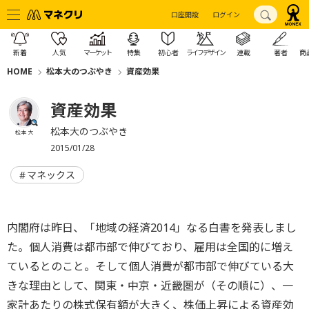
口座開設
ログイン
新着
人気
マーケット
特集
初心者
ライフデザイン
連載
著者
商
HOME
松本大のつぶやき
資産効果
資産効果
松本大のつぶやき
松本 大
2015/01/28
マネックス
内閣府は昨日、「地域の経済2014」なる白書を発表しまし
た。個人消費は都市部で伸びており、雇用は全国的に増え
ているとのこと。そして個人消費が都市部で伸びている大
きな理由として、関東・中京・近畿圏が（その順に）、一
家計あたりの株式保有額が大きく、株価上昇による資産効