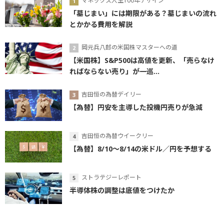
マネックス人生100年デザイン
「墓じまい」には期限がある？墓じまいの流れ
とかかる費用を解説
岡元兵八郎の米国株マスターへの道
【米国株】S&P500は高値を更新、「売らなけ
ればならない売り」が一巡...
吉田恒の為替デイリー
【為替】円安を主導した投機円売りが急減
吉田恒の為替ウイークリー
【為替】8/10～8/14の米ドル／円を予想する
ストラテジーレポート
半導体株の調整は底値をつけたか