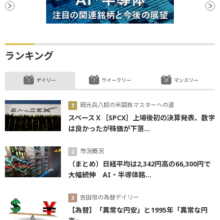
ランキング
デイリー
ウイークリー
マンスリー
岡元兵八郎の米国株マスターへの道
スペースＸ［SPCX］上場後初の決算発表、数字
は良かったが株価が下落...
市況概況
（まとめ）日経平均は2,342円高の66,300円で
大幅続伸 AI・半導体銘...
吉田恒の為替デイリー
【為替】「異常な円安」と1995年「異常な円