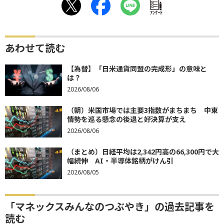
ｱﾝｹｰﾄ
あわせて読む
【為替】「日米通貨同盟の完成形」の意味と
は？
2026/08/06
（朝）米国市場では主要3指数がまちまち 中東
情勢を巡る懸念の後退と好決算が支え
2026/08/06
（まとめ）日経平均は2,342円高の66,300円で大
幅続伸 AI・半導体銘柄がけん引
2026/08/05
「マネックスみんなのつぶやき」の過去記事を
読む