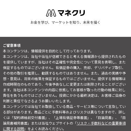
お金を学び、マーケットを知り、未来を描く
ご留意事項
本コンテンツは、情報提供を目的として行っております。
本コンテンツは、当社や当社が信頼できると考える情報源から提供されたもの
を提供していますが、当社はその正確性や完全性について意見を表明し、また
保証するものではございません。有価証券の購入、売却、デリバティブ取引、
その他の取引を推奨し、勧誘するものではありません。また、過去の実績や予
想・意見は、将来の結果を保証するものではございません。提供する情報等は
作成時現在のものであり、今後予告なしに変更または削除されることがござい
ます。当社は本コンテンツの内容に依拠してお客様が取った行動の結果に対し
責任を負うものではございません。投資にかかる最終決定は、お客様ご自身の
判断と責任でなさるようお願いいたします。
本コンテンツでは当社でお取扱している商品・サービス等について言及してい
る部分があります。商品ごとに手数料等およびリスクは異なりますので、詳し
くは「契約締結前交付書面」、「上場有価証券等書面」、「目論見書」、「目
論見書補完書面」または当社ウェブサイトの「
リスク・手数料などの重要事項
に関する説明
」をよくお読みください。