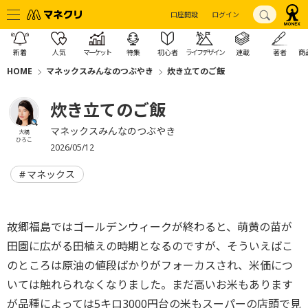
口座開設
ログイン
新着
人気
マーケット
特集
初心者
ライフデザイン
連載
著者
商
HOME
マネックスみんなのつぶやき
炊き立てのご飯
炊き立てのご飯
マネックスみんなのつぶやき
大橋
ひろこ
2026/05/12
マネックス
故郷福島ではゴールデンウィークが終わると、萌黄の苗が
田園に広がる田植えの時期となるのですが、そういえばこ
のところは原油の値段ばかりがフォーカスされ、米価につ
いては触れられなくなりました。まだ高いお米もあります
が品種によっては5キロ3000円台の米もスーパーの店頭で見