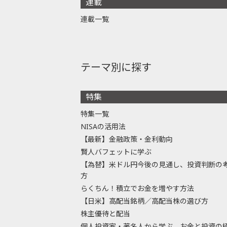
連載
連載一覧
テーマ別に探す
特集
特集一覧
NISAの活用法
【最新】金融政策・金利動向
賢人バフェットに学ぶ
【為替】米ドル円今後の見通し、投資判断の
方
らくちん！積立でお金を増やす方法
【日米】高配当銘柄／高配当株の選び方
株主優待と配当
個人投資家・著名人から学ぶ、お金と投資の