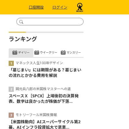
口座開設
ログイン
ランキング
デイリー
ウイークリー
マンスリー
マネックス人生100年デザイン
「墓じまい」には期限がある？墓じまい
の流れとかかる費用を解説
岡元兵八郎の米国株マスターへの道
スペースＸ［SPCX］上場後初の決算発
表、数字は良かったが株価が下落...
モトリーフール米国株情報
【米国株動向】AIスーパーサイクル第2
幕、AIインフラ投資拡大で恩恵...