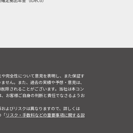
確定拠出年金（iDeCo）
性や完全性について意見を表明し、また保証す
りません。また、過去の実績や予想・意見は、
は削除されることがございます。当社は本コン
は、お客様ご自身の判断と責任でなさるようお
等およびリスクは異なりますので、詳しくは
の「
リスク・手数料などの重要事項に関する説