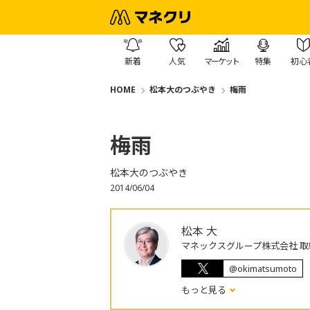
新着
人気
マーケット
特集
初心
HOME
松本大のつぶやき
梅雨
梅雨
松本大のつぶやき
2014/06/04
松本 大
マネックスグループ株式会社 取
@okimatsumoto
もっと見る