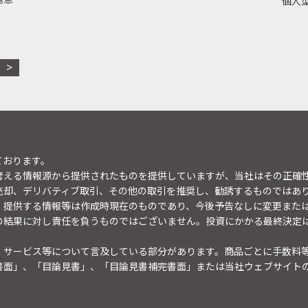
個人型
ております。
考える情報源から提供されたものを提供していますが、当社はその正確
売却、デリバティブ取引、その他の取引を推奨し、勧誘するものではあ
。提供する情報等は作成時現在のものであり、今後予告なしに変更また
の結果に対し責任を負うものではございません。投資にかかる最終決定
・サービス等について言及している部分があります。商品ごとに手数料
書面」、「目論見書」、「目論見書補完書面」または当社ウェブサイト