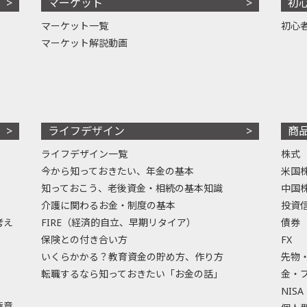
マーケット
初
マーケット一覧
初心
マーケット解説動画
ライフデザイン
商
ライフデザイン一覧
株式
今から知っておきたい、年金の基本
米国
知っておこう、老後資金・相続の基本知識
中国
介護に関わるお金・制度の基本
投資
考え
FIRE（経済的自立、早期リタイア）
債券
保険との付き合い方
FX
いくらかかる？教育資金の貯め方、作り方
先物
転職するなら知っておきたい「お金の話」
金・
NISA
極意