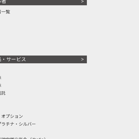
心者
者一覧
品・サービス
株
株
信託
・オプション
プラチナ・シルバー