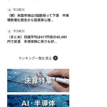
市況概況
（朝）米国市場は3指数揃って下落 中東
情勢悪化懸念から投資家心理...
市況概況
（まとめ）日経平均は617円安の65,683
円で反落 半導体株に売りも好...
ランキング一覧を見る