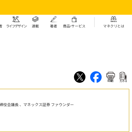
者
ライフデザイン
連載
著者
商
品・
サービス
マネクリとは
印刷
ｱﾝｹｰﾄ
締役会議長 、マネックス証券 ファウンダー