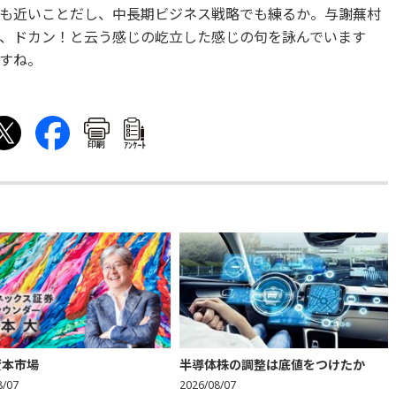
も近いことだし、中長期ビジネス戦略でも練るか。与謝蕪村
、ドカン！と云う感じの屹立した感じの句を詠んでいます
すね。
印刷
ｱﾝｹｰﾄ
資本市場
半導体株の調整は底値をつけたか
8/07
2026/08/07