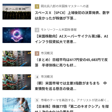
岡元兵八郎の米国株マスターへの道
スペースＸ［SPCX］上場後初の決算発表、数字
は良かったが株価が下落...
モトリーフール米国株情報
【米国株動向】AIスーパーサイクル第2幕、AI
インフラ投資拡大で恩恵...
市況概況
（まとめ）日経平均は617円安の65,683円で反
落 半導体株に売りも好...
市況概況
（朝）米国市場では主要3指数がまちまち 中
東情勢を巡る懸念の後退...
市場のテーマを再訪する。アナリストが読み解くテーマの本質
【日本株】株価77倍「第二のキオクシア」を探
せ！次の大化け企業を探...