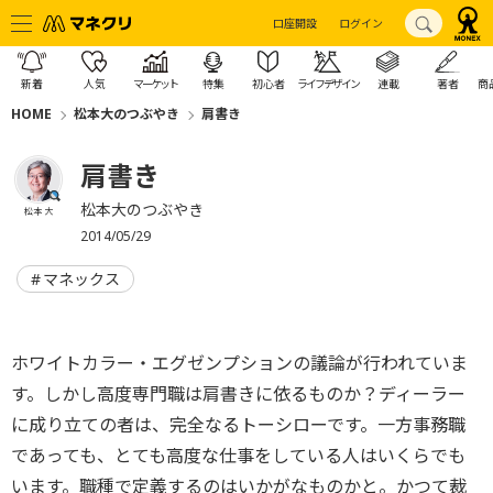
口座開設
ログイン
新着
人気
マーケット
特集
初心者
ライフデザイン
連載
著者
商
HOME
松本大のつぶやき
肩書き
肩書き
松本大のつぶやき
松本 大
2014/05/29
マネックス
ホワイトカラー・エグゼンプションの議論が行われていま
す。しかし高度専門職は肩書きに依るものか？ディーラー
に成り立ての者は、完全なるトーシローです。一方事務職
であっても、とても高度な仕事をしている人はいくらでも
います。職種で定義するのはいかがなものかと。かつて裁