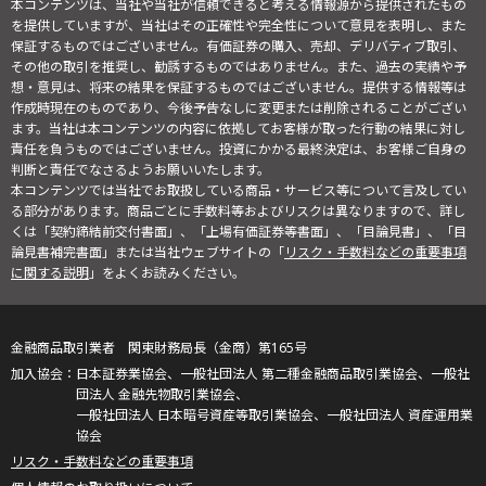
本コンテンツは、当社や当社が信頼できると考える情報源から提供されたもの
を提供していますが、当社はその正確性や完全性について意見を表明し、また
保証するものではございません。有価証券の購入、売却、デリバティブ取引、
その他の取引を推奨し、勧誘するものではありません。また、過去の実績や予
想・意見は、将来の結果を保証するものではございません。提供する情報等は
作成時現在のものであり、今後予告なしに変更または削除されることがござい
ます。当社は本コンテンツの内容に依拠してお客様が取った行動の結果に対し
責任を負うものではございません。投資にかかる最終決定は、お客様ご自身の
判断と責任でなさるようお願いいたします。
本コンテンツでは当社でお取扱している商品・サービス等について言及してい
る部分があります。商品ごとに手数料等およびリスクは異なりますので、詳し
くは「契約締結前交付書面」、「上場有価証券等書面」、「目論見書」、「目
論見書補完書面」または当社ウェブサイトの「
リスク・手数料などの重要事項
に関する説明
」をよくお読みください。
金融商品取引業者 関東財務局長（金商）第165号
日本証券業協会、一般社団法人 第二種金融商品取引業協会、一般社
団法人 金融先物取引業協会、
一般社団法人 日本暗号資産等取引業協会、一般社団法人 資産運用業
協会
リスク・手数料などの重要事項