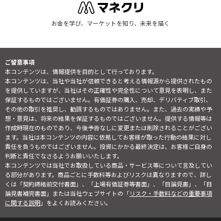
お金を学び、マーケットを知り、未来を描く
ご留意事項
本コンテンツは、情報提供を目的として行っております。
本コンテンツは、当社や当社が信頼できると考える情報源から提供されたもの
を提供していますが、当社はその正確性や完全性について意見を表明し、また
保証するものではございません。有価証券の購入、売却、デリバティブ取引、
その他の取引を推奨し、勧誘するものではありません。また、過去の実績や予
想・意見は、将来の結果を保証するものではございません。提供する情報等は
作成時現在のものであり、今後予告なしに変更または削除されることがござい
ます。当社は本コンテンツの内容に依拠してお客様が取った行動の結果に対し
責任を負うものではございません。投資にかかる最終決定は、お客様ご自身の
判断と責任でなさるようお願いいたします。
本コンテンツでは当社でお取扱している商品・サービス等について言及してい
る部分があります。商品ごとに手数料等およびリスクは異なりますので、詳し
くは「契約締結前交付書面」、「上場有価証券等書面」、「目論見書」、「目
論見書補完書面」または当社ウェブサイトの「
リスク・手数料などの重要事項
に関する説明
」をよくお読みください。