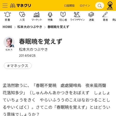
口座開設
ログイン
新着
人気
マーケット
特集
初心者
ライフデザイン
連載
著者
商
HOME
松本大のつぶやき
春眠暁を覚えず
春眠暁を覚えず
松本大のつぶやき
松本 大
2014/04/28
マネックス
孟浩然歌うに、「春眠不覺暁 處處聞啼鳥 夜来風雨聲
花落知多少」（しゅんみんあかつきをおぼえず しょしょ
ていちょうをきく やらいふううのこえはなおつることし
るやいくばく）。さてこの「春眠暁を覚えず」とはどうい
う意味でしょうか？