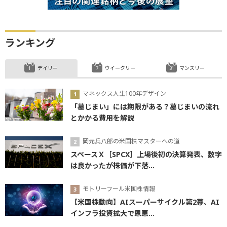
ランキング
デイリー
ウイークリー
マンスリー
マネックス人生100年デザイン
「墓じまい」には期限がある？墓じまいの流れ
とかかる費用を解説
岡元兵八郎の米国株マスターへの道
スペースＸ［SPCX］上場後初の決算発表、数字
は良かったが株価が下落...
モトリーフール米国株情報
【米国株動向】AIスーパーサイクル第2幕、AI
インフラ投資拡大で恩恵...