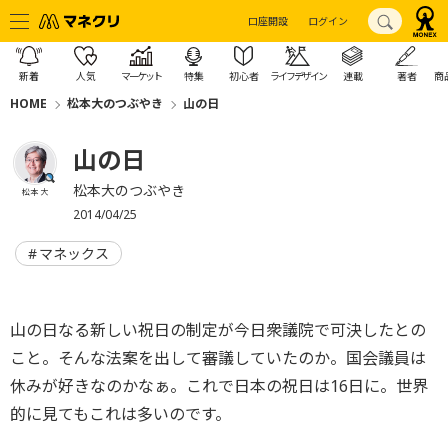
口座開設
ログイン
新着
人気
マーケット
特集
初心者
ライフデザイン
連載
著者
商
HOME
松本大のつぶやき
山の日
山の日
松本大のつぶやき
松本 大
2014/04/25
マネックス
山の日なる新しい祝日の制定が今日衆議院で可決したとの
こと。そんな法案を出して審議していたのか。国会議員は
休みが好きなのかなぁ。これで日本の祝日は16日に。世界
的に見てもこれは多いのです。