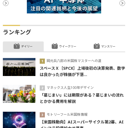
ランキング
デイリー
ウイークリー
マンスリー
岡元兵八郎の米国株マスターへの道
スペースＸ［SPCX］上場後初の決算発表、数字
は良かったが株価が下落...
マネックス人生100年デザイン
「墓じまい」には期限がある？墓じまいの流れ
とかかる費用を解説
モトリーフール米国株情報
【米国株動向】AIスーパーサイクル第2幕、AI