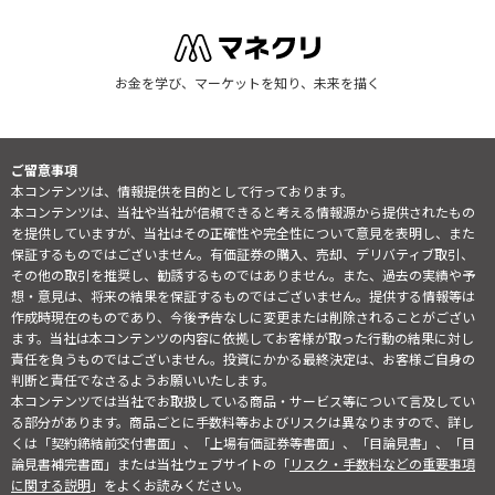
お金を学び、マーケットを知り、未来を描く
ご留意事項
本コンテンツは、情報提供を目的として行っております。
本コンテンツは、当社や当社が信頼できると考える情報源から提供されたもの
を提供していますが、当社はその正確性や完全性について意見を表明し、また
保証するものではございません。有価証券の購入、売却、デリバティブ取引、
その他の取引を推奨し、勧誘するものではありません。また、過去の実績や予
想・意見は、将来の結果を保証するものではございません。提供する情報等は
作成時現在のものであり、今後予告なしに変更または削除されることがござい
ます。当社は本コンテンツの内容に依拠してお客様が取った行動の結果に対し
責任を負うものではございません。投資にかかる最終決定は、お客様ご自身の
判断と責任でなさるようお願いいたします。
本コンテンツでは当社でお取扱している商品・サービス等について言及してい
る部分があります。商品ごとに手数料等およびリスクは異なりますので、詳し
くは「契約締結前交付書面」、「上場有価証券等書面」、「目論見書」、「目
論見書補完書面」または当社ウェブサイトの「
リスク・手数料などの重要事項
に関する説明
」をよくお読みください。