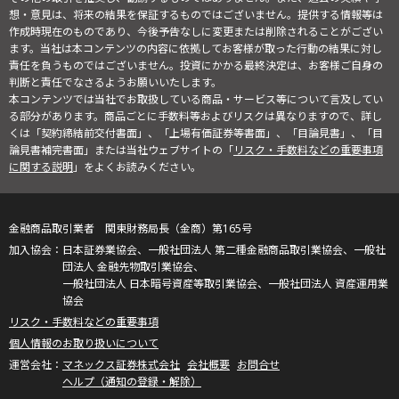
想・意見は、将来の結果を保証するものではございません。提供する情報等は
作成時現在のものであり、今後予告なしに変更または削除されることがござい
ます。当社は本コンテンツの内容に依拠してお客様が取った行動の結果に対し
責任を負うものではございません。投資にかかる最終決定は、お客様ご自身の
判断と責任でなさるようお願いいたします。
本コンテンツでは当社でお取扱している商品・サービス等について言及してい
る部分があります。商品ごとに手数料等およびリスクは異なりますので、詳し
くは「契約締結前交付書面」、「上場有価証券等書面」、「目論見書」、「目
論見書補完書面」または当社ウェブサイトの「
リスク・手数料などの重要事項
に関する説明
」をよくお読みください。
金融商品取引業者 関東財務局長（金商）第165号
日本証券業協会、一般社団法人 第二種金融商品取引業協会、一般社
団法人 金融先物取引業協会、
一般社団法人 日本暗号資産等取引業協会、一般社団法人 資産運用業
協会
リスク・手数料などの重要事項
個人情報のお取り扱いについて
マネックス証券株式会社
会社概要
お問合せ
ヘルプ（通知の登録・解除）