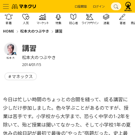
口座開設
ログイン
新着
人気
マーケット
特集
初心者
ライフデザイン
連載
著者
商
HOME
松本大のつぶやき
講習
講習
松本大のつぶやき
松本 大
2014/01/15
マネックス
今日は忙しい時間のちょっとの合間を縫って、或る講習に
少しだけ参加しました。色々学ぶことがあるのですが、授
業は苦手です。小学校から大学まで、恐らく中学の1-2年を
除いて、殆ど授業は聞いてなかった、そして小学校1年の夏
休みの絵日記が最初で最後の"やった"宿題だった、史上最