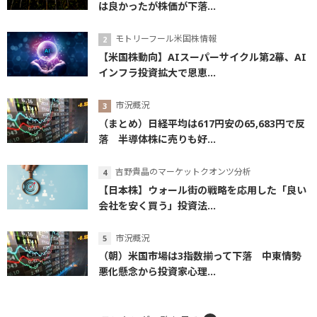
は良かったが株価が下落...
モトリーフール米国株情報
【米国株動向】AIスーパーサイクル第2幕、AI
インフラ投資拡大で恩恵...
市況概況
（まとめ）日経平均は617円安の65,683円で反
落 半導体株に売りも好...
吉野貴晶のマーケットクオンツ分析
【日本株】ウォール街の戦略を応用した「良い
会社を安く買う」投資法...
市況概況
（朝）米国市場は3指数揃って下落 中東情勢
悪化懸念から投資家心理...