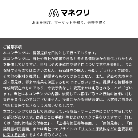
お金を学び、マーケットを知り、未来を描く
ご留意事項
本コンテンツは、情報提供を目的として行っております。
本コンテンツは、当社や当社が信頼できると考える情報源から提供されたもの
を提供していますが、当社はその正確性や完全性について意見を表明し、また
保証するものではございません。有価証券の購入、売却、デリバティブ取引、
その他の取引を推奨し、勧誘するものではありません。また、過去の実績や予
想・意見は、将来の結果を保証するものではございません。提供する情報等は
作成時現在のものであり、今後予告なしに変更または削除されることがござい
ます。当社は本コンテンツの内容に依拠してお客様が取った行動の結果に対し
責任を負うものではございません。投資にかかる最終決定は、お客様ご自身の
判断と責任でなさるようお願いいたします。
本コンテンツでは当社でお取扱している商品・サービス等について言及してい
る部分があります。商品ごとに手数料等およびリスクは異なりますので、詳し
くは「契約締結前交付書面」、「上場有価証券等書面」、「目論見書」、「目
論見書補完書面」または当社ウェブサイトの「
リスク・手数料などの重要事項
に関する説明
」をよくお読みください。