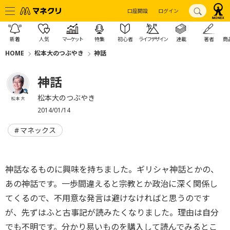
口座開設
ログイン
新着
人気
マーケット
特集
初心者
ライフデザイン
連載
著者
商
HOME
松本大のつぶやき
神話
神話
松本大のつぶやき
松本 大
2014/01/14
マネックス
神話なるものに興味を持ちました。ギリシャ神話とかの、
あの神話です。一歩間違えると宗教とか政治に深く関係し
てくるので、不用意な発言は避けなければと思うのです
が、先ずはふと古事記が読みたくなりました。理由は自分
でも不明です。分かり易いものを購入して読んでみるとこ