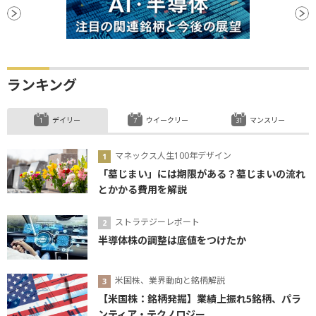
ランキング
デイリー
ウイークリー
マンスリー
マネックス人生100年デザイン
「墓じまい」には期限がある？墓じまいの流れ
とかかる費用を解説
ストラテジーレポート
半導体株の調整は底値をつけたか
米国株、業界動向と銘柄解説
【米国株：銘柄発掘】業績上振れ5銘柄、パラ
ンティア・テクノロジー...