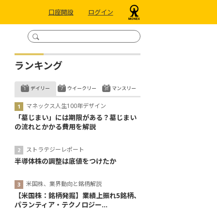
口座開設
ログイン
ランキング
デイリー
ウイークリー
マンスリー
マネックス人生100年デザイン
「墓じまい」には期限がある？墓じまい
の流れとかかる費用を解説
ストラテジーレポート
半導体株の調整は底値をつけたか
米国株、業界動向と銘柄解説
【米国株：銘柄発掘】業績上振れ5銘柄、
パランティア・テクノロジー...