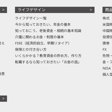
ライフデザイン
商
ライフデザイン一覧
株式
今から知っておきたい、年金の基本
米国
知っておこう、老後資金・相続の基本知識
中国
介護に関わるお金・制度の基本
投資
考え
FIRE（経済的自立、早期リタイア）
債券
保険との付き合い方
FX
いくらかかる？教育資金の貯め方、作り方
先物
転職するなら知っておきたい「お金の話」
金・
NISA
極意
個人型