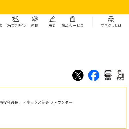
者
ライフデザイン
連載
著者
商
品・
サービス
マネクリとは
印刷
ｱﾝｹｰﾄ
締役会議長 、マネックス証券 ファウンダー