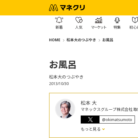
新着
人気
マーケット
特集
初心
HOME
松本大のつぶやき
お風呂
お風呂
松本大のつぶやき
2013/10/30
松本 大
マネックスグループ株式会社 取
@okimatsumoto
もっと見る