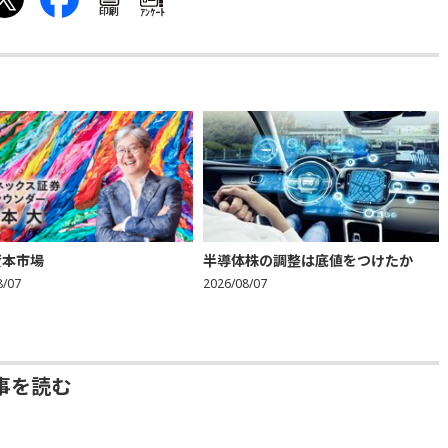
印刷
ｱﾝｹｰﾄ
資本市場
半導体株の調整は底値をつけたか
8/07
2026/08/07
事を読む