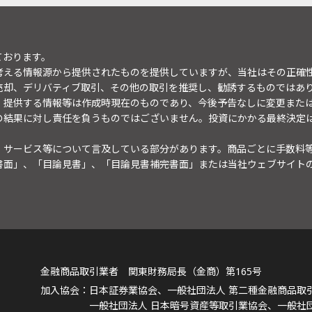
ております。
考える情報源から提供されたものを提供していますが、当社はその正確
売却、デリバティブ取引、その他の取引を推奨し、勧誘するものではあ
。提供する情報等は作成時現在のものであり、今後予告なしに変更また
の結果に対し責任を負うものではございません。投資にかかる最終決定
・サービス等について言及している部分があります。商品ごとに手数料
書面」、「目論見書」、「目論見書補完書面」または当社ウェブサイト
金融商品取引業者 関東財務局長（金商）第165号
日本証券業協会、一般社団法人 第二種金融商品取
一般社団法人 日本暗号資産等取引業協会、一般社