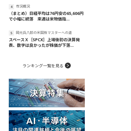
市況概況
（まとめ）日経平均は76円安の65,606円
で小幅に続落 来週は米物価指...
岡元兵八郎の米国株マスターへの道
スペースＸ［SPCX］上場後初の決算発
表、数字は良かったが株価が下落...
ランキング一覧を見る