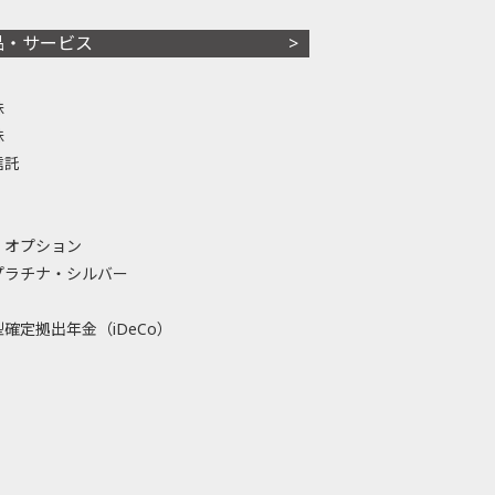
品・サービス
株
株
信託
・オプション
プラチナ・シルバー
確定拠出年金（iDeCo）