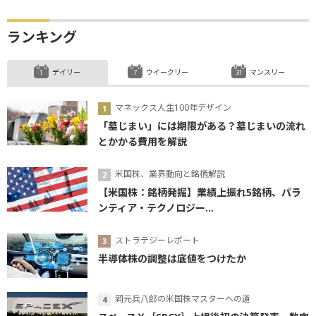
ランキング
デイリー
ウイークリー
マンスリー
マネックス人生100年デザイン
「墓じまい」には期限がある？墓じまいの流れ
とかかる費用を解説
米国株、業界動向と銘柄解説
【米国株：銘柄発掘】業績上振れ5銘柄、パラ
ンティア・テクノロジー...
ストラテジーレポート
半導体株の調整は底値をつけたか
岡元兵八郎の米国株マスターへの道