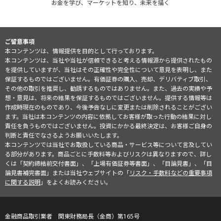
お金を学び、マーケットを知り、未来を描く
ご留意事項
本コンテンツは、情報提供を目的として行っております。
本コンテンツは、当社や当社が信頼できると考える情報源から提供されたもの
を提供していますが、当社はその正確性や完全性について意見を表明し、また
保証するものではございません。有価証券の購入、売却、デリバティブ取引、
その他の取引を推奨し、勧誘するものではありません。また、過去の実績や予
想・意見は、将来の結果を保証するものではございません。提供する情報等は
作成時現在のものであり、今後予告なしに変更または削除されることがござい
ます。当社は本コンテンツの内容に依拠してお客様が取った行動の結果に対し
責任を負うものではございません。投資にかかる最終決定は、お客様ご自身の
判断と責任でなさるようお願いいたします。
本コンテンツでは当社でお取扱している商品・サービス等について言及してい
る部分があります。商品ごとに手数料等およびリスクは異なりますので、詳し
くは「契約締結前交付書面」、「上場有価証券等書面」、「目論見書」、「目
論見書補完書面」または当社ウェブサイトの「
リスク・手数料などの重要事項
に関する説明
」をよくお読みください。
金融商品取引業者 関東財務局長（金商）第165号