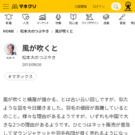
口座開設
ログイン
新着
人気
マーケット
特集
初心者
ライフデザイン
連載
著者
商
HOME
松本大のつぶやき
風が吹くと
風が吹くと
松本大のつぶやき
松本 大
2013/09/26
マネックス
風が吹くと桶屋が儲かる、とは古い云い回しですが、似た
ような話を今日聞きました。羽毛の値段が高騰していると
のこと。様々な理由があるようですが、いずれも中国で大
きな2つの理由があるようです。ひとつはネット販売が普及
してダウンジャケットや羽毛布団が良く売れるようになっ