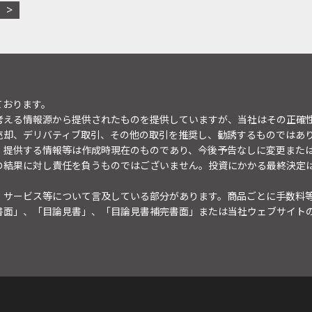
ております。
考える情報源から提供されたものを提供していますが、当社はその正確
売却、デリバティブ取引、その他の取引を推奨し、勧誘するものではあ
。提供する情報等は作成時現在のものであり、今後予告なしに変更また
の結果に対し責任を負うものではございません。投資にかかる最終決定
・サービス等について言及している部分があります。商品ごとに手数料
書面」、「目論見書」、「目論見書補完書面」または当社ウェブサイト