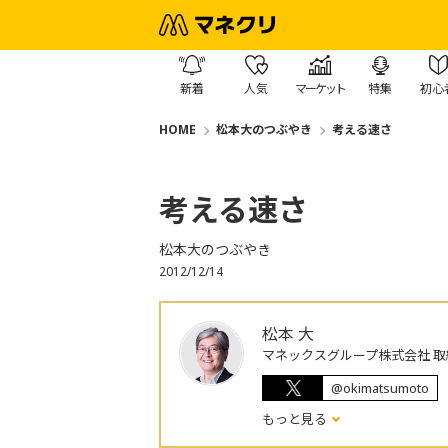
新着
人気
マーケット
特集
初心
HOME
松本大のつぶやき
考える速さ
考える速さ
松本大のつぶやき
2012/12/14
松本 大
マネックスグループ株式会社 取
@okimatsumoto
もっと見る