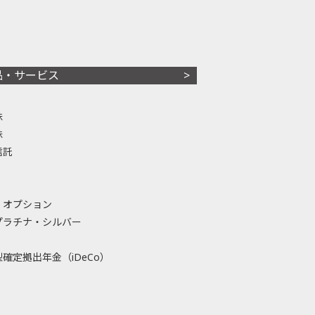
品・サービス
株
株
信託
・オプション
プラチナ・シルバー
確定拠出年金（iDeCo）