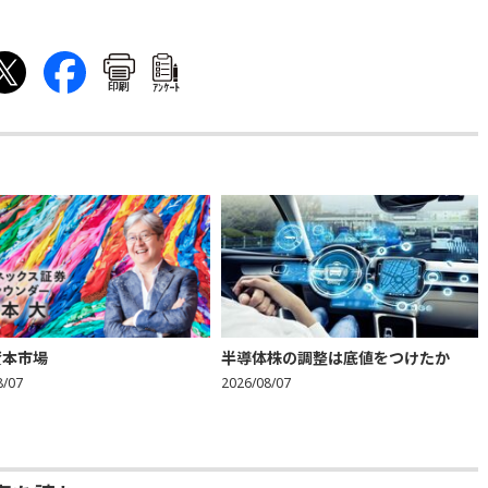
印刷
ｱﾝｹｰﾄ
資本市場
半導体株の調整は底値をつけたか
8/07
2026/08/07