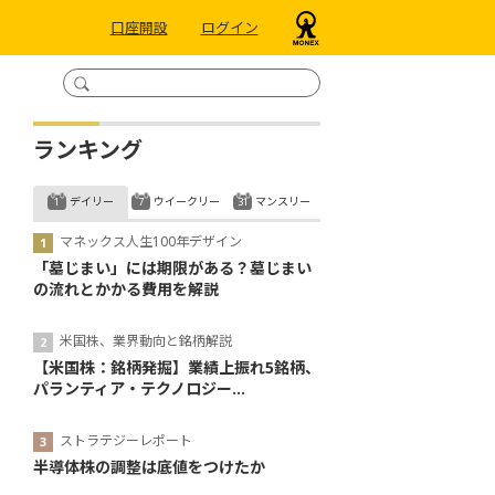
口座開設
ログイン
ランキング
デイリー
ウイークリー
マンスリー
マネックス人生100年デザイン
「墓じまい」には期限がある？墓じまい
の流れとかかる費用を解説
米国株、業界動向と銘柄解説
【米国株：銘柄発掘】業績上振れ5銘柄、
パランティア・テクノロジー...
ストラテジーレポート
半導体株の調整は底値をつけたか