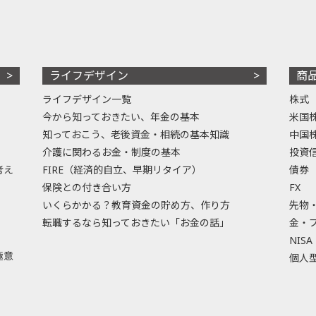
ライフデザイン
商
ライフデザイン一覧
株式
今から知っておきたい、年金の基本
米国
知っておこう、老後資金・相続の基本知識
中国
介護に関わるお金・制度の基本
投資
考え
FIRE（経済的自立、早期リタイア）
債券
保険との付き合い方
FX
いくらかかる？教育資金の貯め方、作り方
先物
転職するなら知っておきたい「お金の話」
金・
NISA
極意
個人型