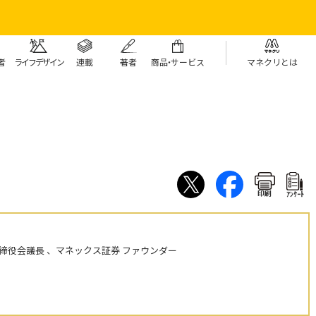
者
ライフデザイン
連載
著者
商
品・
サービス
マネクリとは
印刷
ｱﾝｹｰﾄ
締役会議長 、マネックス証券 ファウンダー