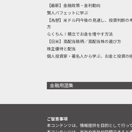
【最新】金融政策・金利動向
賢人バフェットに学ぶ
【為替】米ドル円今後の見通し、投資判断の
方
らくちん！積立でお金を増やす方法
【日米】高配当銘柄／高配当株の選び方
株主優待と配当
個人投資家・著名人から学ぶ、お金と投資の
金融用語集
ご留意事項
本コンテンツは、情報提供を目的として行っ
本コンテンツは、当社や当社が信頼できると