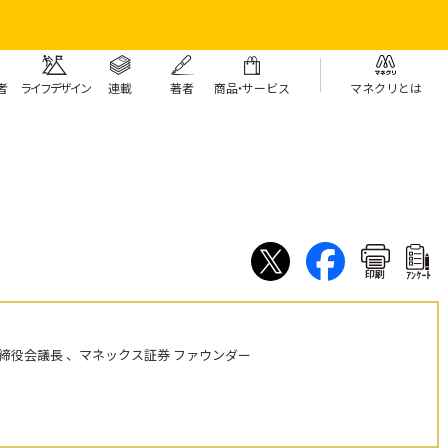
者
ライフデザイン
連載
著者
商
品・
サービス
マネクリとは
印刷
ｱﾝｹｰﾄ
締役会議長 、マネックス証券 ファウンダー