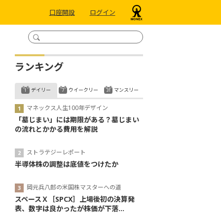
口座開設
ログイン
ランキング
デイリー
ウイークリー
マンスリー
マネックス人生100年デザイン
「墓じまい」には期限がある？墓じまい
の流れとかかる費用を解説
ストラテジーレポート
半導体株の調整は底値をつけたか
岡元兵八郎の米国株マスターへの道
スペースＸ［SPCX］上場後初の決算発
表、数字は良かったが株価が下落...