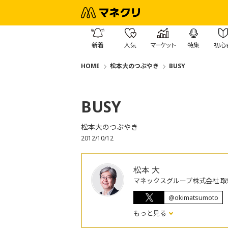
新着
人気
マーケット
特集
初心
HOME
松本大のつぶやき
BUSY
BUSY
松本大のつぶやき
2012/10/12
松本 大
マネックスグループ株式会社 取
@okimatsumoto
もっと見る