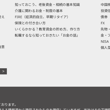
知っておこう、老後資金・相続の基本知識
中国
介護に関わるお金・制度の基本
投資
考え
FIRE（経済的自立、早期リタイア）
債券
保険との付き合い方
FX
いくらかかる？教育資金の貯め方、作り方
先物
転職するなら知っておきたい「お金の話」
金・
NISA
極意
個人型
ております。
考える情報源から提供されたものを提供していますが、当社はその正確