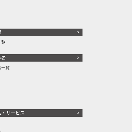
者
一覧
心者
者一覧
品・サービス
株