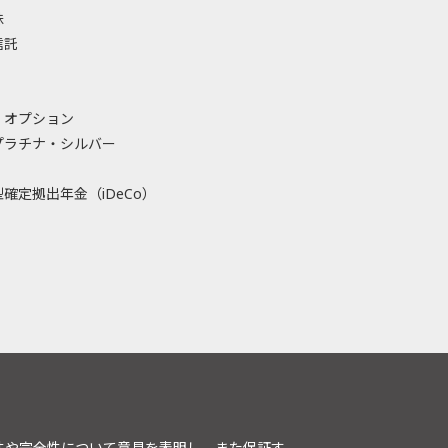
株
信託
・オプション
プラチナ・シルバー
確定拠出年金（iDeCo）
性や完全性について意見を表明し、また保証す