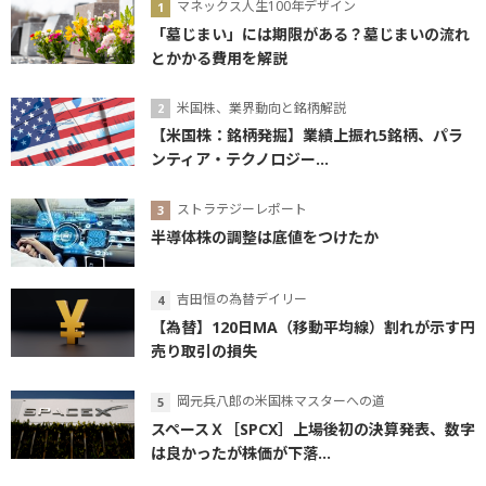
マネックス人生100年デザイン
「墓じまい」には期限がある？墓じまいの流れ
とかかる費用を解説
米国株、業界動向と銘柄解説
【米国株：銘柄発掘】業績上振れ5銘柄、パラ
ンティア・テクノロジー...
ストラテジーレポート
半導体株の調整は底値をつけたか
吉田恒の為替デイリー
【為替】120日MA（移動平均線）割れが示す円
売り取引の損失
岡元兵八郎の米国株マスターへの道
スペースＸ［SPCX］上場後初の決算発表、数字
は良かったが株価が下落...