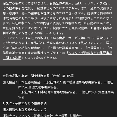
保証するものではございません。有価証券の購入、売却、デリバティブ取引、
その他の取引を推奨し、勧誘するものではありません。また、過去の実績や予
想・意見は、将来の結果を保証するものではございません。提供する情報等は
作成時現在のものであり、今後予告なしに変更または削除されることがござい
ます。当社は本コンテンツの内容に依拠してお客様が取った行動の結果に対し
責任を負うものではございません。投資にかかる最終決定は、お客様ご自身の
判断と責任でなさるようお願いいたします。
本コンテンツでは当社でお取扱している商品・サービス等について言及してい
る部分があります。商品ごとに手数料等およびリスクは異なりますので、詳し
くは「契約締結前交付書面」、「上場有価証券等書面」、「目論見書」、「目
論見書補完書面」または当社ウェブサイトの「
リスク・手数料などの重要事項
に関する説明
」をよくお読みください。
金融商品取引業者 関東財務局長（金商）第165号
日本証券業協会、一般社団法人 第二種金融商品取引業協会、一般社
団法人 金融先物取引業協会、
一般社団法人 日本暗号資産等取引業協会、一般社団法人 資産運用業
協会
リスク・手数料などの重要事項
個人情報のお取り扱いについて
マネックス証券株式会社
会社概要
お問合せ