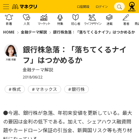
口座開設
ログイン
新着
人気
マーケット
特集
初心者
ライフデザイン
連載
著者
商
HOME
金融テーマ解説
銀行株急落：「落ちてくるナイフ」はつかめるか
銀行株急落：「落ちてくるナイ
フ」はつかめるか
大槻 奈那
金融テーマ解説
2018/06/22
株式
マネックス
銀行株
●今週、銀行株が急落、年初来安値を更新している。最大
の要因は金利の低下である。加えて、シェアハウス融資問
題やカードローン保証の引当金、新興国リスク等も売り材