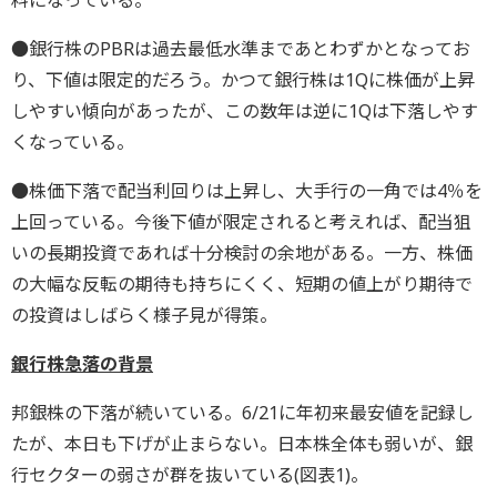
料になっている。
●銀行株のPBRは過去最低水準まであとわずかとなってお
り、下値は限定的だろう。かつて銀行株は1Qに株価が上昇
しやすい傾向があったが、この数年は逆に1Qは下落しやす
くなっている。
●株価下落で配当利回りは上昇し、大手行の一角では4％を
上回っている。今後下値が限定されると考えれば、配当狙
いの長期投資であれば十分検討の余地がある。一方、株価
の大幅な反転の期待も持ちにくく、短期の値上がり期待で
の投資はしばらく様子見が得策。
銀行株急落の背景
邦銀株の下落が続いている。6/21に年初来最安値を記録し
たが、本日も下げが止まらない。日本株全体も弱いが、銀
行セクターの弱さが群を抜いている(図表1)。