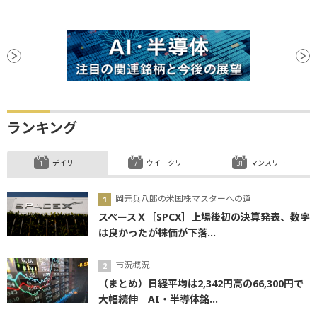
ランキング
デイリー
ウイークリー
マンスリー
岡元兵八郎の米国株マスターへの道
スペースＸ［SPCX］上場後初の決算発表、数字
は良かったが株価が下落...
市況概況
（まとめ）日経平均は2,342円高の66,300円で
大幅続伸 AI・半導体銘...