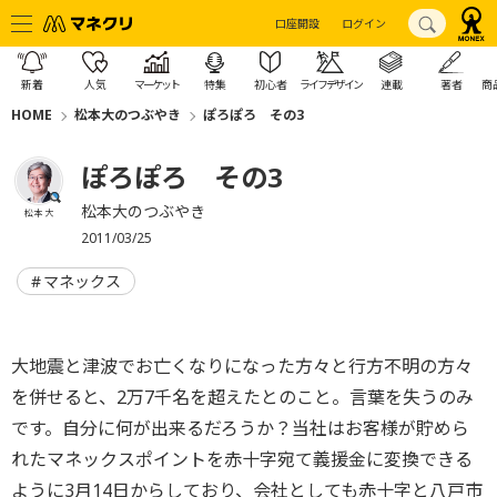
口座開設
ログイン
新着
人気
マーケット
特集
初心者
ライフデザイン
連載
著者
商
HOME
松本大のつぶやき
ぽろぽろ その3
ぽろぽろ その3
松本大のつぶやき
松本 大
2011/03/25
マネックス
大地震と津波でお亡くなりになった方々と行方不明の方々
を併せると、2万7千名を超えたとのこと。言葉を失うのみ
です。自分に何が出来るだろうか？当社はお客様が貯めら
れたマネックスポイントを赤十字宛て義援金に変換できる
ように3月14日からしており、会社としても赤十字と八戸市