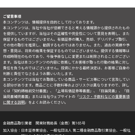
ご留意事項
本コンテンツは、情報提供を目的として行っております。
本コンテンツは、当社や当社が信頼できると考える情報源から提供されたもの
を提供していますが、当社はその正確性や完全性について意見を表明し、また
保証するものではございません。有価証券の購入、売却、デリバティブ取引、
その他の取引を推奨し、勧誘するものではありません。また、過去の実績や予
想・意見は、将来の結果を保証するものではございません。提供する情報等は
作成時現在のものであり、今後予告なしに変更または削除されることがござい
ます。当社は本コンテンツの内容に依拠してお客様が取った行動の結果に対し
責任を負うものではございません。投資にかかる最終決定は、お客様ご自身の
判断と責任でなさるようお願いいたします。
本コンテンツでは当社でお取扱している商品・サービス等について言及してい
る部分があります。商品ごとに手数料等およびリスクは異なりますので、詳し
くは「契約締結前交付書面」、「上場有価証券等書面」、「目論見書」、「目
論見書補完書面」または当社ウェブサイトの「
リスク・手数料などの重要事項
に関する説明
」をよくお読みください。
金融商品取引業者 関東財務局長（金商）第165号
日本証券業協会、一般社団法人 第二種金融商品取引業協会、一般社