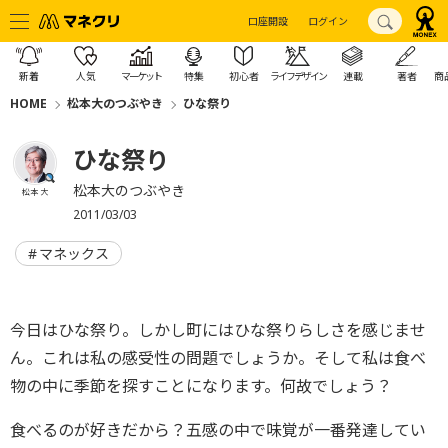
口座開設
ログイン
新着
人気
マーケット
特集
初心者
ライフデザイン
連載
著者
商
HOME
松本大のつぶやき
ひな祭り
ひな祭り
松本大のつぶやき
松本 大
2011/03/03
マネックス
今日はひな祭り。しかし町にはひな祭りらしさを感じませ
ん。これは私の感受性の問題でしょうか。そして私は食べ
物の中に季節を探すことになります。何故でしょう？
食べるのが好きだから？五感の中で味覚が一番発達してい