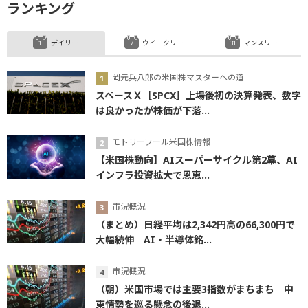
ランキング
デイリー
ウイークリー
マンスリー
岡元兵八郎の米国株マスターへの道
スペースＸ［SPCX］上場後初の決算発表、数字
は良かったが株価が下落...
モトリーフール米国株情報
【米国株動向】AIスーパーサイクル第2幕、AI
インフラ投資拡大で恩恵...
市況概況
（まとめ）日経平均は2,342円高の66,300円で
大幅続伸 AI・半導体銘...
市況概況
（朝）米国市場では主要3指数がまちまち 中
東情勢を巡る懸念の後退...