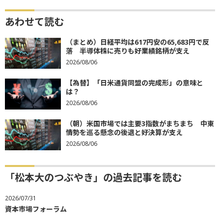
あわせて読む
（まとめ）日経平均は617円安の65,683円で反
落 半導体株に売りも好業績銘柄が支え
2026/08/06
【為替】「日米通貨同盟の完成形」の意味と
は？
2026/08/06
（朝）米国市場では主要3指数がまちまち 中東
情勢を巡る懸念の後退と好決算が支え
2026/08/06
「松本大のつぶやき」の過去記事を読む
2026/07/31
資本市場フォーラム