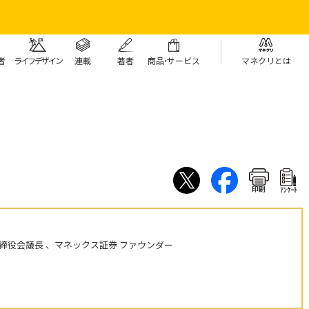
者
ライフデザイン
連載
著者
商
品・
サービス
マネクリとは
印刷
ｱﾝｹｰﾄ
締役会議長 、マネックス証券 ファウンダー