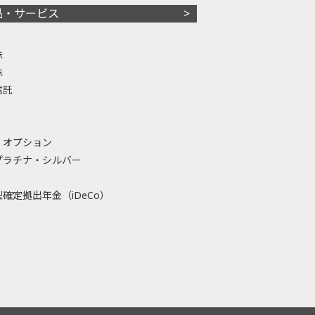
品・サービス
株
株
信託
・オプション
プラチナ・シルバー
確定拠出年金（iDeCo）