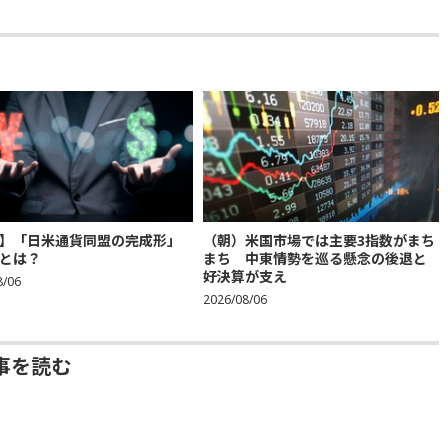
】「日米通貨同盟の完成形」
（朝）米国市場では主要3指数がまち
とは？
まち 中東情勢を巡る懸念の後退と
好決算が支え
8/06
2026/08/06
事を読む