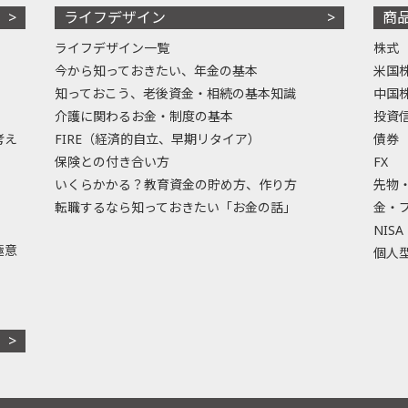
ライフデザイン
商
ライフデザイン一覧
株式
今から知っておきたい、年金の基本
米国
知っておこう、老後資金・相続の基本知識
中国
介護に関わるお金・制度の基本
投資
考え
FIRE（経済的自立、早期リタイア）
債券
保険との付き合い方
FX
いくらかかる？教育資金の貯め方、作り方
先物
転職するなら知っておきたい「お金の話」
金・
NISA
極意
個人型