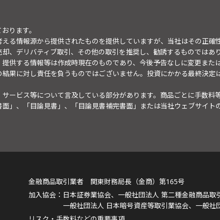
ております。
考える情報源から提供されたものを提供していますが、当社はその正確
売却、デリバティブ取引、その他の取引を推奨し、勧誘するものではあ
。提供する情報等は作成時現在のものであり、今後予告なしに変更また
の結果に対し責任を負うものではございません。投資にかかる最終決定
・サービス等について言及している部分があります。商品ごとに手数料
書面」、「目論見書」、「目論見書補完書面」または当社ウェブサイト
金融商品取引業者 関東財務局長（金商）第165号
日本証券業協会、一般社団法人 第二種金融商品取
一般社団法人 日本暗号資産等取引業協会、一般社
リスク・手数料などの重要事項