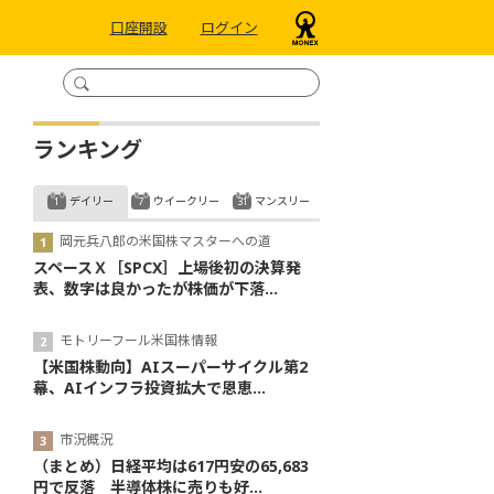
口座開設
ログイン
ランキング
デイリー
ウイークリー
マンスリー
岡元兵八郎の米国株マスターへの道
スペースＸ［SPCX］上場後初の決算発
表、数字は良かったが株価が下落...
モトリーフール米国株情報
【米国株動向】AIスーパーサイクル第2
幕、AIインフラ投資拡大で恩恵...
市況概況
（まとめ）日経平均は617円安の65,683
円で反落 半導体株に売りも好...