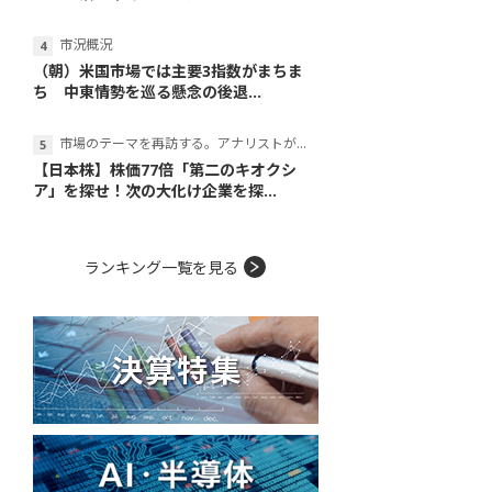
市況概況
（朝）米国市場では主要3指数がまちま
ち 中東情勢を巡る懸念の後退...
市場のテーマを再訪する。アナリストが読み解くテーマの本質
【日本株】株価77倍「第二のキオクシ
ア」を探せ！次の大化け企業を探...
ランキング一覧を見る