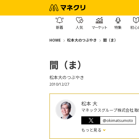
新着
人気
マーケット
特集
初心
HOME
松本大のつぶやき
間（ま）
間（ま）
松本大のつぶやき
2010/12/27
松本 大
マネックスグループ株式会社 取
@okimatsumoto
もっと見る