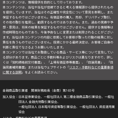
本コンテンツは、情報提供を目的として行っております。
本コンテンツは、当社や当社が信頼できると考える情報源から提供されたもの
を提供していますが、当社はその正確性や完全性について意見を表明し、また
保証するものではございません。有価証券の購入、売却、デリバティブ取引、
その他の取引を推奨し、勧誘するものではありません。また、過去の実績や予
想・意見は、将来の結果を保証するものではございません。提供する情報等は
作成時現在のものであり、今後予告なしに変更または削除されることがござい
ます。当社は本コンテンツの内容に依拠してお客様が取った行動の結果に対し
責任を負うものではございません。投資にかかる最終決定は、お客様ご自身の
判断と責任でなさるようお願いいたします。
本コンテンツでは当社でお取扱している商品・サービス等について言及してい
る部分があります。商品ごとに手数料等およびリスクは異なりますので、詳し
くは「契約締結前交付書面」、「上場有価証券等書面」、「目論見書」、「目
論見書補完書面」または当社ウェブサイトの「
リスク・手数料などの重要事項
に関する説明
」をよくお読みください。
金融商品取引業者 関東財務局長（金商）第165号
日本証券業協会、一般社団法人 第二種金融商品取引業協会、一般社
団法人 金融先物取引業協会、
一般社団法人 日本暗号資産等取引業協会、一般社団法人 資産運用業
協会