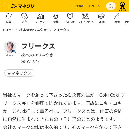
口座開設
ログイン
新着
人気
マーケット
特集
初心者
ライフデザイン
連載
著者
商
HOME
松本大のつぶやき
フリークス
フリークス
松本大のつぶやき
松本 大
2010/12/24
マネックス
当社のマークを創って下さった松永真先生が「Coki Coki フ
リークス展」を銀座で開かれています。何故にコキ・コキ
か。これは推して量るべし。フリークスとは、仕事の合間
に自然に生まれてきたもの（？）達のことのようです。
会社のマークの命は永久的です。そのマークを創って下さ