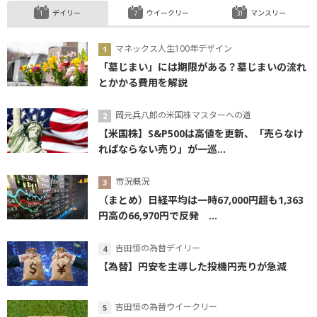
デイリー
ウイークリー
マンスリー
マネックス人生100年デザイン
「墓じまい」には期限がある？墓じまいの流れ
とかかる費用を解説
岡元兵八郎の米国株マスターへの道
【米国株】S&P500は高値を更新、「売らなけ
ればならない売り」が一巡...
市況概況
（まとめ）日経平均は一時67,000円超も1,363
円高の66,970円で反発 ...
吉田恒の為替デイリー
【為替】円安を主導した投機円売りが急減
吉田恒の為替ウイークリー