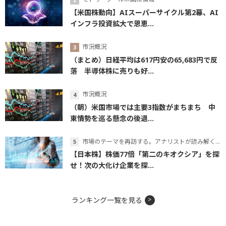
【米国株動向】AIスーパーサイクル第2幕、AI
インフラ投資拡大で恩恵...
市況概況
（まとめ）日経平均は617円安の65,683円で反
落 半導体株に売りも好...
市況概況
（朝）米国市場では主要3指数がまちまち 中
東情勢を巡る懸念の後退...
市場のテーマを再訪する。アナリストが読み解くテーマの本質
【日本株】株価77倍「第二のキオクシア」を探
せ！次の大化け企業を探...
ランキング一覧を見る