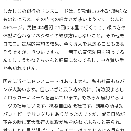
しかしこの銀行のドレスコードは、5店舗における試験的な
ものとは云え、その内容の細かさが凄いようです。なんと
43ページ。男性は4週間に1回は床屋に行くこと。顔つきや
体型に合わないネクタイの結び方はしないこと。その他モ
ロモロ。試験的実施の結果、全く導入を見送ることもある
そうですが、きついですねー。若干の宣伝効果も狙ってる
んでしょうかね？ちゃんと記事になってるし。中々賢い手
かも知れません。
因みに当社にドレスコードはありません。私も社員もＧパ
ンが大勢います。但しいざと云う時の為に、消防服よろし
くロッカーにスーツを置いています。もちろん最初からス
ーツの社員もいます。概ね自由な会社です。創業の頃は短
パン・ビーチサンダルもありだったのですが、或る日私が
不在の時に某大銀行の頭取が私を訪ねてふらっと寄られ、
対応した社員が短パン・ビーチサンダルでじろじろ見られ