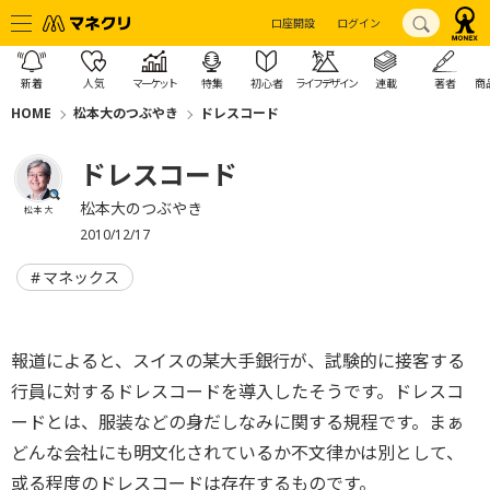
口座開設
ログイン
新着
人気
マーケット
特集
初心者
ライフデザイン
連載
著者
商
HOME
松本大のつぶやき
ドレスコード
ドレスコード
松本大のつぶやき
松本 大
2010/12/17
マネックス
報道によると、スイスの某大手銀行が、試験的に接客する
行員に対するドレスコードを導入したそうです。ドレスコ
ードとは、服装などの身だしなみに関する規程です。まぁ
どんな会社にも明文化されているか不文律かは別として、
或る程度のドレスコードは存在するものです。