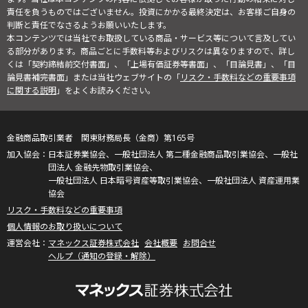
責任を負うものではございません。投資にかかる最終決定は、お客様ご自身の
判断と責任でなさるようお願いいたします。
本コンテンツでは当社でお取扱している商品・サービス等について言及してい
る部分があります。商品ごとに手数料等およびリスクは異なりますので、詳し
くは「契約締結前交付書面」、「上場有価証券等書面」、「目論見書」、「目
論見書補完書面」または当社ウェブサイトの「
リスク・手数料などの重要事項
に関する説明
」をよくお読みください。
金融商品取引業者 関東財務局長（金商）第165号
日本証券業協会、一般社団法人 第二種金融商品取引業協会、一般社
団法人 金融先物取引業協会、
一般社団法人 日本暗号資産等取引業協会、一般社団法人 資産運用業
協会
リスク・手数料などの重要事項
個人情報のお取り扱いについて
マネックス証券株式会社
会社概要
お問合せ
ヘルプ（通知の登録・解除）