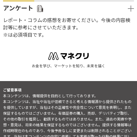
アンケート
レポート・コラムの感想をお寄せください。今後の内容検
討等に参考にさせていただきます。
※は必須項目です。
お金を学び、マーケットを知り、未来を描く
ご留意事項
本コンテンツは、情報提供を目的として行っております。
本コンテンツは、当社や当社が信頼できると考える情報源から提供されたもの
を提供していますが、当社はその正確性や完全性について意見を表明し、また
保証するものではございません。有価証券の購入、売却、デリバティブ取引、
その他の取引を推奨し、勧誘するものではありません。また、過去の実績や予
想・意見は、将来の結果を保証するものではございません。提供する情報等は
作成時現在のものであり、今後予告なしに変更または削除されることがござい
ます。当社は本コンテンツの内容に依拠してお客様が取った行動の結果に対し