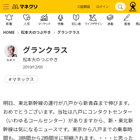
口座開設
ログイン
新着
人気
マーケット
特集
初心者
ライフデザイン
連載
著者
商
HOME
松本大のつぶやき
グランクラス
グランクラス
松本大のつぶやき
松本 大
2010/12/03
マネックス
明日、東北新幹線の運行が八戸から新青森まで伸びます。
おめでとうございます。当社は八戸にコンタクトセンター
（いわゆるコールセンター）がありますから、新・東北新
幹線は気になるニュースです。東京から八戸までの乗車時
間も、3時間から2時間半に短縮されます。・・・と思った