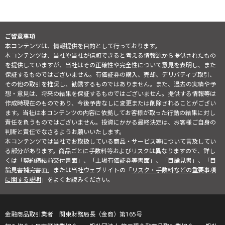
ご留意事項
本コンテンツは、情報提供を目的として行っております。
本コンテンツは、当社や当社が信頼できると考える情報源から提供されたもの
を提供していますが、当社はその正確性や完全性について意見を表明し、また
保証するものではございません。有価証券の購入、売却、デリバティブ取引、
その他の取引を推奨し、勧誘するものではありません。また、過去の実績や予
想・意見は、将来の結果を保証するものではございません。提供する情報等は
作成時現在のものであり、今後予告なしに変更または削除されることがござい
ます。当社は本コンテンツの内容に依拠してお客様が取った行動の結果に対し
責任を負うものではございません。投資にかかる最終決定は、お客様ご自身の
判断と責任でなさるようお願いいたします。
本コンテンツでは当社でお取扱している商品・サービス等について言及してい
る部分があります。商品ごとに手数料等およびリスクは異なりますので、詳し
くは「契約締結前交付書面」、「上場有価証券等書面」、「目論見書」、「目
論見書補完書面」または当社ウェブサイトの「
リスク・手数料などの重要事項
に関する説明
」をよくお読みください。
金融商品取引業者 関東財務局長（金商）第165号