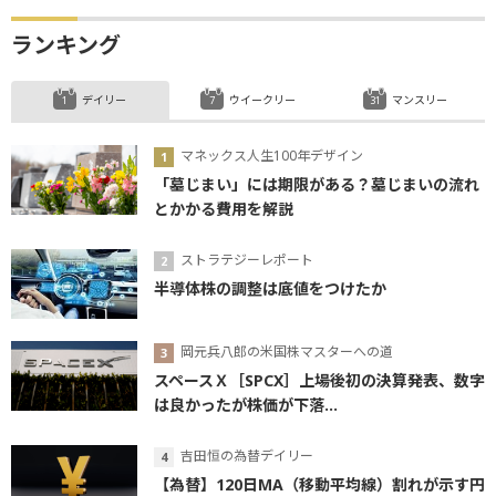
ランキング
デイリー
ウイークリー
マンスリー
マネックス人生100年デザイン
「墓じまい」には期限がある？墓じまいの流れ
とかかる費用を解説
ストラテジーレポート
半導体株の調整は底値をつけたか
岡元兵八郎の米国株マスターへの道
スペースＸ［SPCX］上場後初の決算発表、数字
は良かったが株価が下落...
吉田恒の為替デイリー
【為替】120日MA（移動平均線）割れが示す円