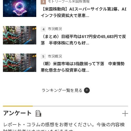
モトリーフール米国株情報
【米国株動向】AIスーパーサイクル第2幕、AI
インフラ投資拡大で恩恵...
市況概況
（まとめ）日経平均は617円安の65,683円で反
落 半導体株に売りも好...
市況概況
（朝）米国市場は3指数揃って下落 中東情勢
悪化懸念から投資家心理...
ランキング一覧を見る
アンケート
レポート・コラムの感想をお寄せください。今後の内容検