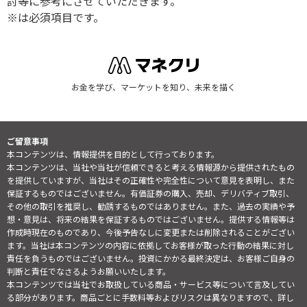
討等に参考にさせていただきます。
※は必須項目です。
お金を学び、マーケットを知り、未来を描く
ご留意事項
本コンテンツは、情報提供を目的として行っております。
本コンテンツは、当社や当社が信頼できると考える情報源から提供されたもの
を提供していますが、当社はその正確性や完全性について意見を表明し、また
保証するものではございません。有価証券の購入、売却、デリバティブ取引、
その他の取引を推奨し、勧誘するものではありません。また、過去の実績や予
想・意見は、将来の結果を保証するものではございません。提供する情報等は
作成時現在のものであり、今後予告なしに変更または削除されることがござい
ます。当社は本コンテンツの内容に依拠してお客様が取った行動の結果に対し
責任を負うものではございません。投資にかかる最終決定は、お客様ご自身の
判断と責任でなさるようお願いいたします。
本コンテンツでは当社でお取扱している商品・サービス等について言及してい
る部分があります。商品ごとに手数料等およびリスクは異なりますので、詳し