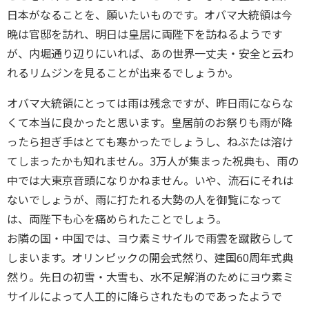
日本がなることを、願いたいものです。オバマ大統領は今
晩は官邸を訪れ、明日は皇居に両陛下を訪ねるようです
が、内堀通り辺りにいれば、あの世界一丈夫・安全と云わ
れるリムジンを見ることが出来るでしょうか。
オバマ大統領にとっては雨は残念ですが、昨日雨にならな
くて本当に良かったと思います。皇居前のお祭りも雨が降
ったら担ぎ手はとても寒かったでしょうし、ねぶたは溶け
てしまったかも知れません。3万人が集まった祝典も、雨の
中では大東京音頭になりかねません。いや、流石にそれは
ないでしょうが、雨に打たれる大勢の人を御覧になって
は、両陛下も心を痛められたことでしょう。
お隣の国・中国では、ヨウ素ミサイルで雨雲を蹴散らして
しまいます。オリンピックの開会式然り、建国60周年式典
然り。先日の初雪・大雪も、水不足解消のためにヨウ素ミ
サイルによって人工的に降らされたものであったようで