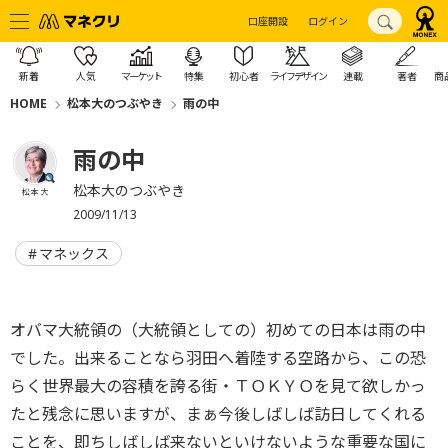
口座開設
ログイン
新着
人気
マーケット
特集
初心者
ライフデザイン
連載
著者
商
HOME
松本大のつぶやき
雨の中
雨の中
松本大のつぶやき
松本 大
2009/11/13
マネックス
オバマ大統領の（大統領としての）初めての日本は雨の中
でした。出来ることなら羽田へ着陸する空路から、この恐
らく世界最大の容積を誇る街・ＴＯＫＹＯを見て欲しかっ
たと残念に思いますが、まぁ今後しばしば訪日してくれる
ことを、即ちしばしば来ないといけないような重要な国に