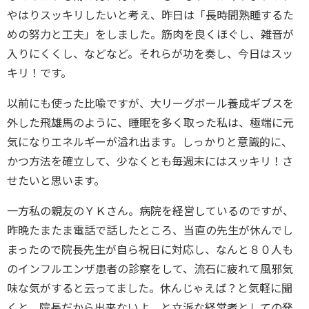
やはりスッキリしたいと考え、昨日は「長時間熟睡するた
めの努力と工夫」をしました。筋肉を良くほぐし、雑音が
入りにくくし、などなど。それらが功を奏し、今日はスッ
キリ！です。
以前にも使った比喩ですが、大リーグボール養成ギブスを
外した飛雄馬のように、睡眠を多く取った私は、極端に元
気になりエネルギーが溢れ出ます。しっかりと意識的に、
かつ方法を確立して、少なくとも毎週末にはスッキリ！さ
せたいと思います。
一方私の親友のＹＫさん。病院を経営しているのですが、
昨晩たまたま電話で話したところ、当直の先生が休んでし
まったので院長先生が自ら祝日に対応し、なんと８０人も
のインフルエンザ患者の診察をして、流石に疲れて風邪気
味な気がすると云ってました。休んじゃえば？と気軽に聞
くと、院長だから出来ないよ、と立派な経営者としての発