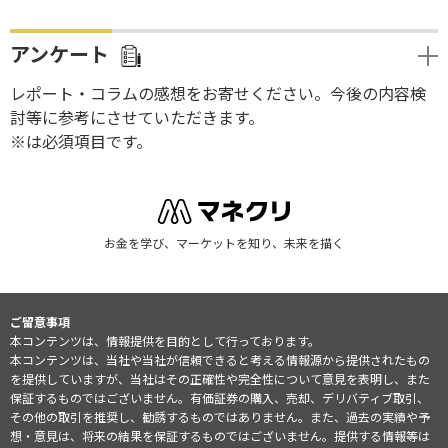
アンケート
レポート・コラムの感想をお寄せください。今後の内容検
討等に参考にさせていただきます。
※は必須項目です。
お金を学び、マーケットを知り、未来を描く
ご留意事項
本コンテンツは、情報提供を目的として行っております。
本コンテンツは、当社や当社が信頼できると考える情報源から提供されたもの
を提供していますが、当社はその正確性や完全性について意見を表明し、また
保証するものではございません。有価証券の購入、売却、デリバティブ取引、
その他の取引を推奨し、勧誘するものではありません。また、過去の実績や予
想・意見は、将来の結果を保証するものではございません。提供する情報等は