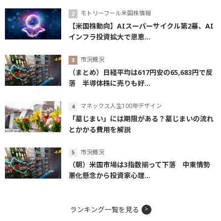
モトリーフール米国株情報
【米国株動向】AIスーパーサイクル第2幕、AI
インフラ投資拡大で恩恵...
市況概況
（まとめ）日経平均は617円安の65,683円で反
落 半導体株に売りも好...
マネックス人生100年デザイン
「墓じまい」には期限がある？墓じまいの流れ
とかかる費用を解説
市況概況
（朝）米国市場は3指数揃って下落 中東情勢
悪化懸念から投資家心理...
ランキング一覧を見る