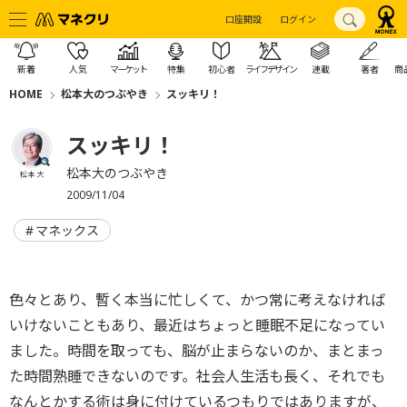
口座開設
ログイン
新着
人気
マーケット
特集
初心者
ライフデザイン
連載
著者
商
HOME
松本大のつぶやき
スッキリ！
スッキリ！
松本大のつぶやき
松本 大
2009/11/04
マネックス
色々とあり、暫く本当に忙しくて、かつ常に考えなければ
いけないこともあり、最近はちょっと睡眠不足になってい
ました。時間を取っても、脳が止まらないのか、まとまっ
た時間熟睡できないのです。社会人生活も長く、それでも
なんとかする術は身に付けているつもりではありますが、