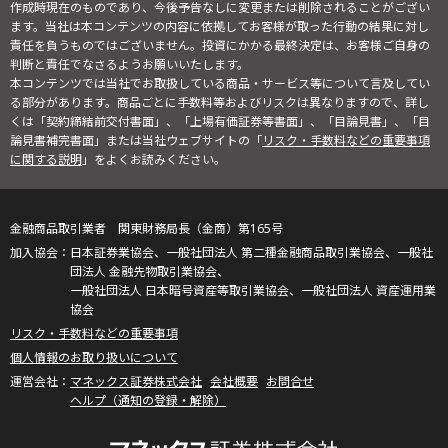
作成時現在のものであり、今後予告なしに変更または削除されることがござい
ます。当社は本コンテンツの内容に依拠してお客様が取った行動の結果に対し
責任を負うものではございません。投資にかかる最終決定は、お客様ご自身の
判断と責任でなさるようお願いいたします。
本コンテンツでは当社でお取扱している商品・サービス等について言及してい
る部分があります。商品ごとに手数料等およびリスクは異なりますので、詳し
くは「契約締結前交付書面」、「上場有価証券等書面」、「目論見書」、「目
論見書補完書面」または当社ウェブサイトの「
リスク・手数料などの重要事項
に関する説明
」をよくお読みください。
金融商品取引業者 関東財務局長（金商）第165号
日本証券業協会、一般社団法人 第二種金融商品取引業協会、一般社
団法人 金融先物取引業協会、
一般社団法人 日本暗号資産等取引業協会、一般社団法人 資産運用業
協会
リスク・手数料などの重要事項
個人情報のお取り扱いについて
マネックス証券株式会社
会社概要
お問合せ
ヘルプ（通知の登録・解除）