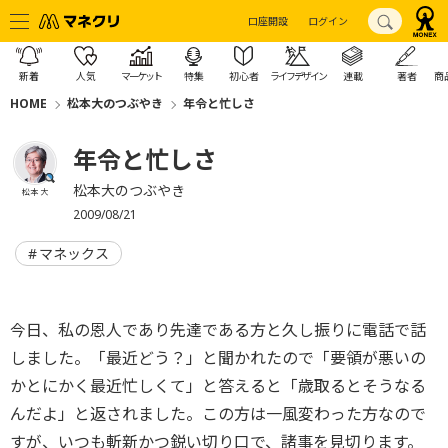
口座開設
ログイン
新着
人気
マーケット
特集
初心者
ライフデザイン
連載
著者
商
HOME
松本大のつぶやき
年令と忙しさ
年令と忙しさ
松本大のつぶやき
松本 大
2009/08/21
マネックス
今日、私の恩人であり先達である方と久し振りに電話で話
しました。「最近どう？」と聞かれたので「要領が悪いの
かとにかく最近忙しくて」と答えると「歳取るとそうなる
んだよ」と返されました。この方は一風変わった方なので
すが、いつも斬新かつ鋭い切り口で、諸事を見切ります。