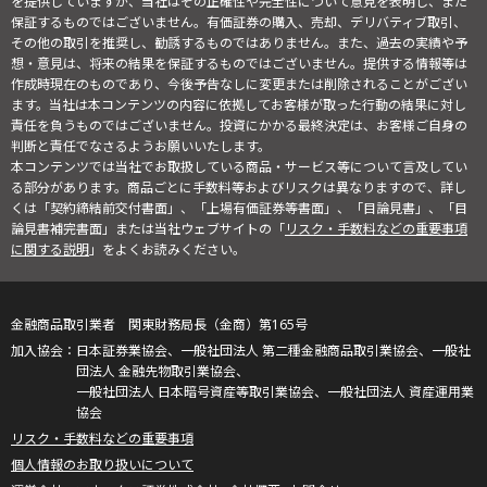
を提供していますが、当社はその正確性や完全性について意見を表明し、また
保証するものではございません。有価証券の購入、売却、デリバティブ取引、
その他の取引を推奨し、勧誘するものではありません。また、過去の実績や予
想・意見は、将来の結果を保証するものではございません。提供する情報等は
作成時現在のものであり、今後予告なしに変更または削除されることがござい
ます。当社は本コンテンツの内容に依拠してお客様が取った行動の結果に対し
責任を負うものではございません。投資にかかる最終決定は、お客様ご自身の
判断と責任でなさるようお願いいたします。
本コンテンツでは当社でお取扱している商品・サービス等について言及してい
る部分があります。商品ごとに手数料等およびリスクは異なりますので、詳し
くは「契約締結前交付書面」、「上場有価証券等書面」、「目論見書」、「目
論見書補完書面」または当社ウェブサイトの「
リスク・手数料などの重要事項
に関する説明
」をよくお読みください。
金融商品取引業者 関東財務局長（金商）第165号
日本証券業協会、一般社団法人 第二種金融商品取引業協会、一般社
団法人 金融先物取引業協会、
一般社団法人 日本暗号資産等取引業協会、一般社団法人 資産運用業
協会
リスク・手数料などの重要事項
個人情報のお取り扱いについて