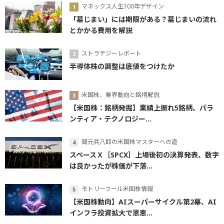
マネックス人生100年デザイン
「墓じまい」には期限がある？墓じまいの流れ
とかかる費用を解説
ストラテジーレポート
半導体株の調整は底値をつけたか
米国株、業界動向と銘柄解説
【米国株：銘柄発掘】業績上振れ5銘柄、パラ
ンティア・テクノロジー...
岡元兵八郎の米国株マスターへの道
スペースＸ［SPCX］上場後初の決算発表、数字
は良かったが株価が下落...
モトリーフール米国株情報
【米国株動向】AIスーパーサイクル第2幕、AI
インフラ投資拡大で恩恵...