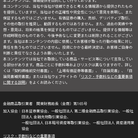
本コンテンツは、情報提供を目的として行っております。
本コンテンツは、当社や当社が信頼できると考える情報源から提供されたもの
を提供していますが、当社はその正確性や完全性について意見を表明し、また
保証するものではございません。有価証券の購入、売却、デリバティブ取引、
その他の取引を推奨し、勧誘するものではありません。また、過去の実績や予
想・意見は、将来の結果を保証するものではございません。提供する情報等は
作成時現在のものであり、今後予告なしに変更または削除されることがござい
ます。当社は本コンテンツの内容に依拠してお客様が取った行動の結果に対し
責任を負うものではございません。投資にかかる最終決定は、お客様ご自身の
判断と責任でなさるようお願いいたします。
本コンテンツでは当社でお取扱している商品・サービス等について言及してい
る部分があります。商品ごとに手数料等およびリスクは異なりますので、詳し
くは「契約締結前交付書面」、「上場有価証券等書面」、「目論見書」、「目
論見書補完書面」または当社ウェブサイトの「
リスク・手数料などの重要事項
に関する説明
」をよくお読みください。
金融商品取引業者 関東財務局長（金商）第165号
日本証券業協会、一般社団法人 第二種金融商品取引業協会、一般社
団法人 金融先物取引業協会、
一般社団法人 日本暗号資産等取引業協会、一般社団法人 資産運用業
協会
リスク・手数料などの重要事項