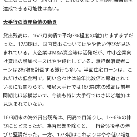
に上ることから（同 c行）、これらを使って当期利益目標を
達成できる可能性は高い。
大手行の資産負債の動き
貸出残高は、16/3月実績で平均3％程度の増加とまずまずだ
った。17/3期は、国内貸出についてはやや低い伸びが見込
まれている。大企業はM&A資金等は活発だが、中小企業向
け貸出の増加ペースはやや鈍化している。無担保消費者ロ
ーンは2桁増を計画する銀行も多い。半面住宅ローンは、こ
れだけの低金利で，問い合わせは前年比数倍と報道されて
いるにも関わらず、結局大手行では16/3期末の残高は前年
同期比ほぼ横ばいで、今後も特に大手行ではさほど増加は
見込まれていない。
16/3期末の海外貸出残高は、円高で目減りし、1～6％の伸
びにとどまったが、為替影響を除くと、一桁台％後半の伸
びと堅調だった。一方、17/3期はこれよりはやや低い増加