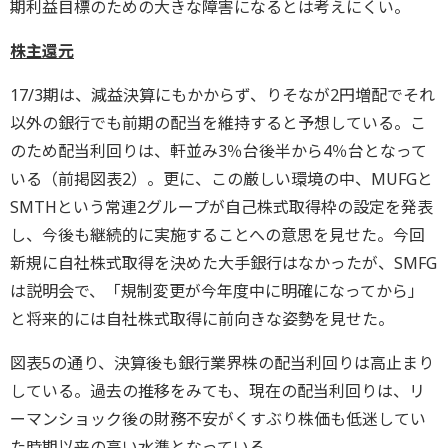
期利益目標のための大きな障害になるとは考えにくい。
株主還元
17/3期は、減益決算にもかからず、りそなが2円増配でそれ
以外の銀行でも前期の配当を維持すると予想している。こ
のため配当利回りは、軒並み3％台後半から4％台となって
いる（前掲図表2）。更に、この厳しい環境の中、MUFGと
SMTHという常連2グループが自己株式取得枠の設定を発表
し、今後も継続的に実施することへの意思を見せた。今回
新規に自社株式取得を決めた大手銀行はなかったが、SMFG
は説明会で、「規制変更が今年度中に明確になってから」
と将来的には自社株式取得に前向きな姿勢を見せた。
図表5の通り、決算後も銀行業界株の配当利回りは高止まり
している。過去の推移をみても、現在の配当利回りは、リ
ーマンショック後の財務不安がくすぶり株価も低迷してい
た時期以来の高い水準となっている。