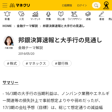
口座開設
ログイン
新着
人気
マーケット
特集
初心者
ライフデザイン
連載
著者
商
HOME
金融テーマ解説
邦銀決算速報と大手行の見通し
邦銀決算速報と大手行の見通し
金融テーマ解説
大槻 奈那
2016/05/20
株式
マネックス
銀行株
サマリー
- 16/3期の大手行の当期利益は、ノンバンク業務やエネルギ
ー関連等の損失計上で事前想定よりやや弱めだったが、
17/3期の会社予想（目標）は、総じて想定通りの減益幅