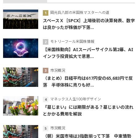
岡元兵八郎の米国株マスターへの道
スペースＸ［SPCX］上場後初の決算発表、数字
は良かったが株価が下落...
モトリーフール米国株情報
【米国株動向】AIスーパーサイクル第2幕、AI
インフラ投資拡大で恩恵...
市況概況
（まとめ）日経平均は617円安の65,683円で反
落 半導体株に売りも好...
マネックス人生100年デザイン
「墓じまい」には期限がある？墓じまいの流れ
とかかる費用を解説
市況概況
（朝）米国市場は3指数揃って下落 中東情勢