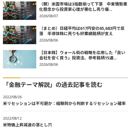
（朝）米国市場は3指数揃って下落 中東情勢悪
化懸念から投資家心理が悪化し売り優...
2026/08/07
（まとめ）日経平均は617円安の65,683円で反
落 半導体株に売りも好業績銘柄が支え
2026/08/06
【日本株】ウォール街の戦略を応用した「良い
会社を安く買う」投資法、参考銘柄15選...
2026/08/06
「金融テーマ解説」の過去記事を読む
2022/08/26
米リセッションは不可避か：経験則から判断するリセッション確率
2022/08/12
米物価上昇減速の落とし穴