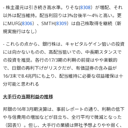
- 株主還元は引き続き高水準。りそな(
8308
）が増配、それ
以外は配当維持。配当利回りは3%台後半～4％と高い。更
にMUFG(
8306
）、SMTH(
8309
）は自己株取得を継続（新
規実施行はなし）
- これらの点から、銀行株は、キャピタルゲイン狙いの投資
には向かないものの、高配当狙いでの、中長期スタンスで
の投資を推奨。各行の17/3期の利鞘の前提はやや楽観的
で、日銀の再利下げがリスクだが、有価証券の含み益が
16/3末で8.4兆円にも上り、配当維持に必要な収益確保は十
分可能と思われる
大手行の当期利益の推移
邦銀の16年3月期決算は、事前レポートの通り、利鞘の低下
や与信費用の増加などが目立ち、全行平均で微減となった
（図表1）。但し、大手行の業績は弊社予想よりやや弱く、