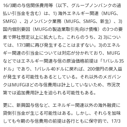
16/3期の与信関係費用等（以下、グループノンバンクの過
払い引当金を含む）は、1) 海外エネルギー関連（MUFG、
SMFG）、2) ノンバンク業務（MUFG、SMFG、新生）、3)
国内個別要因（MUFGの製造業取引先向け債権）の3つの要
素で弊社想定以上に拡大した。これらのうち、2) 3)につい
ては、17/3期に再び発生することはまずない。3)のエネル
ギー関連の引当金については対応が分かれており、MUFG
などではエネルギー関連与信の原油価格前提は「1バレル35
ドル」であり、1バレル40ドルに戻れば、200億円の戻入益
が発生する可能性もあるとしている。それ以外のメガバン
クはMUFGほどの与信費用は計上していないため、市況次
第では追加費用計上を迫られる可能性もある。
更に、新興国与信など、エネルギー関連以外の海外融資に
貸倒引当金が生じる可能性はある。しかし、それらを加味
しても今期の与信費用の前提は各行ともに保守的で、17/3