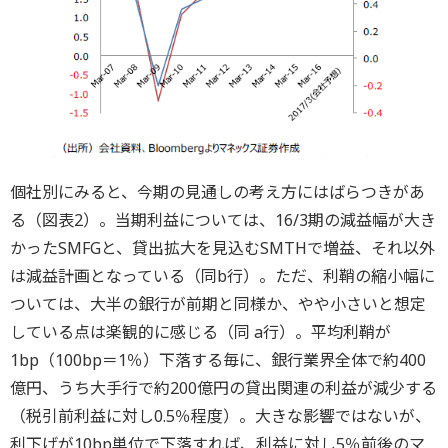
個社別にみると、今期の見通しの考え方にはばらつきがあ
る（図表2）。当期利益については、16/3期の減益幅が大き
かったSMFGと、貸出拡大を見込むSMTHで増益、それ以外
は減益計画となっている（同b行）。ただ、利鞘の縮小幅に
ついては、大半の銀行が前期と同様か、やや小さいと想定
している点は楽観的に感じる（同 a行）。平均利鞘が
1bp（100bp＝1％）下落する毎に、銀行業界全体で約400
億円、うち大手行で約200億円の貸出関連の利益が減少する
（税引前利益に対し0.5％程度）。大きな影響ではないが、
利下げが10bp単位で下落すれば、利益に対し5％前後のマ