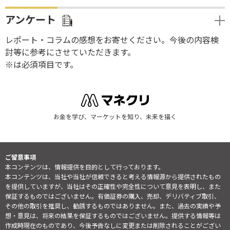
アンケート
レポート・コラムの感想をお寄せください。今後の内容検
討等に参考にさせていただきます。
※は必須項目です。
お金を学び、マーケットを知り、未来を描く
ご留意事項
本コンテンツは、情報提供を目的として行っております。
本コンテンツは、当社や当社が信頼できると考える情報源から提供されたもの
を提供していますが、当社はその正確性や完全性について意見を表明し、また
保証するものではございません。有価証券の購入、売却、デリバティブ取引、
その他の取引を推奨し、勧誘するものではありません。また、過去の実績や予
想・意見は、将来の結果を保証するものではございません。提供する情報等は
作成時現在のものであり、今後予告なしに変更または削除されることがござい