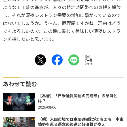
ようなＩＴ系の進歩が、人々の特定時間帯への束縛を解放
し、それが深夜レストラン需要の増加に繋がっているので
はないでしょうか。う〜ん、屁理屈ですかね。理由はどう
でもよろしいので、この機に乗じて美味しい深夜レストラ
ンを探したいと思います。
ｱﾝｹｰﾄ
あわせて読む
【為替】「日米通貨同盟の完成形」の意味と
は？
2026/08/06
（朝）米国市場では主要3指数がまちまち 中東
情勢を巡る懸念の後退と好決算が支え