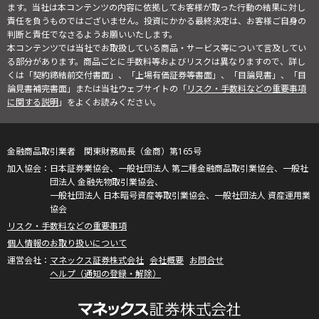
ます。当社は本コンテンツの内容に依拠してお客様が取った行動の結果に対し
責任を負うものではございません。投資にかかる最終決定は、お客様ご自身の
判断と責任でなさるようお願いいたします。
本コンテンツでは当社でお取扱している商品・サービス等について言及してい
る部分があります。商品ごとに手数料等およびリスクは異なりますので、詳し
くは「契約締結前交付書面」、「上場有価証券等書面」、「目論見書」、「目
論見書補完書面」または当社ウェブサイトの「
リスク・手数料などの重要事項
に関する説明
」をよくお読みください。
金融商品取引業者 関東財務局長（金商）第165号
日本証券業協会、一般社団法人 第二種金融商品取引業協会、一般社
団法人 金融先物取引業協会、
一般社団法人 日本暗号資産等取引業協会、一般社団法人 資産運用業
協会
リスク・手数料などの重要事項
個人情報のお取り扱いについて
マネックス証券株式会社
会社概要
お問合せ
ヘルプ（通知の登録・解除）