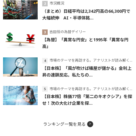
市況概況
（まとめ）日経平均は2,342円高の66,300円で
大幅続伸 AI・半導体銘...
吉田恒の為替デイリー
【為替】「異常な円安」と1995年「異常な円
高」
市場のテーマを再訪する。アナリストが読み解くテーマの本質
【日本株】「風が吹けば桶屋が儲かる」金利上
昇の連鎖反応。私たちの...
市場のテーマを再訪する。アナリストが読み解くテーマの本質
【日本株】株価77倍「第二のキオクシア」を探
せ！次の大化け企業を探...
ランキング一覧を見る