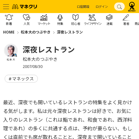
口座開設
ログイン
新着
人気
マーケット
特集
初心者
ライフデザイン
連載
著者
商
HOME
松本大のつぶやき
深夜レストラン
深夜レストラン
松本大のつぶやき
松本 大
2007/08/30
マネックス
最近、深夜でも開いているレストランの特集をよく見かけ
る気がします。私は元々深夜レストランは好きで、お気に
入りのレストラン（これは鮨であれ、和食であれ、西洋料
理であれ）の多くに共通する点は、予約が要らない、もし
くは直前でも席が取れることと、深夜まで開いていること