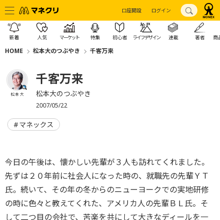
口座開設
ログイン
新着
人気
マーケット
特集
初心者
ライフデザイン
連載
著者
商
HOME
松本大のつぶやき
千客万来
千客万来
松本大のつぶやき
松本 大
2007/05/22
マネックス
今日の午後は、懐かしい先輩が３人も訪れてくれました。
先ずは２０年前に社会人になった時の、就職先の先輩ＹＴ
氏。続いて、その年の冬からのニューヨークでの実地研修
の時に色々と教えてくれた、アメリカ人の先輩ＢＬ氏。そ
して二つ目の会社で、苦楽を共にして大きなディールを一