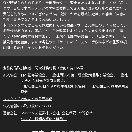
作成時現在のものであり、今後予告なしに変更または削除されることがござい
ます。当社は本コンテンツの内容に依拠してお客様が取った行動の結果に対し
責任を負うものではございません。投資にかかる最終決定は、お客様ご自身の
判断と責任でなさるようお願いいたします。
本コンテンツでは当社でお取扱している商品・サービス等について言及してい
る部分があります。商品ごとに手数料等およびリスクは異なりますので、詳し
くは「契約締結前交付書面」、「上場有価証券等書面」、「目論見書」、「目
論見書補完書面」または当社ウェブサイトの「
リスク・手数料などの重要事項
に関する説明
」をよくお読みください。
金融商品取引業者 関東財務局長（金商）第165号
日本証券業協会、一般社団法人 第二種金融商品取引業協会、一般社
団法人 金融先物取引業協会、
一般社団法人 日本暗号資産等取引業協会、一般社団法人 資産運用業
協会
リスク・手数料などの重要事項
個人情報のお取り扱いについて
マネックス証券株式会社
会社概要
お問合せ
ヘルプ（通知の登録・解除）