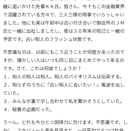
緒に追いかけた先輩ＫＫ氏。皆さん、今でもこの金融業界
で活躍されている方々で、三人三様の用事でいらっしゃい
ました。他にも実は午前中は古い付き合いで御近所のＪＭ
氏と一緒に出社しましたし、夜は３０年来の知己と一緒の
予定です。古い知人のフラッシュ状態です。
不思議なのは、以前にもこう云うことが何度かあったので
すが、懐かしい人はいつも同じ日にまとめてやって来るの
です。さて、これは何故でしょうか？
１．知人の知人は知人。知人のバイオリズムは伝染する。
２．知らずのうちに「古い知人に会いたい！」電波を出し
ていた。
３．みんなが裏で示し合わせて私を驚かそうとしていた。
４．秘書の企画だった。
う〜ん。どれも今ひとつ説得力に欠けます。不思議です。し
かし、スケジュール表を見返すと、一日平均で６つは社外