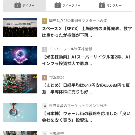
デイリー
ウイークリー
マンスリー
岡元兵八郎の米国株マスターへの道
スペースＸ［SPCX］上場後初の決算発表、数字
は良かったが株価が下落...
モトリーフール米国株情報
【米国株動向】AIスーパーサイクル第2幕、AI
インフラ投資拡大で恩恵...
市況概況
（まとめ）日経平均は617円安の65,683円で反
落 半導体株に売りも好...
吉野貴晶のマーケットクオンツ分析
【日本株】ウォール街の戦略を応用した「良い
会社を安く買う」投資法...
市況概況