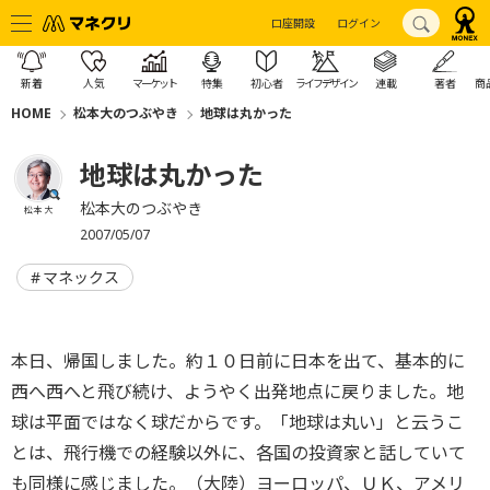
口座開設
ログイン
新着
人気
マーケット
特集
初心者
ライフデザイン
連載
著者
商
HOME
松本大のつぶやき
地球は丸かった
地球は丸かった
松本大のつぶやき
松本 大
2007/05/07
マネックス
本日、帰国しました。約１０日前に日本を出て、基本的に
西へ西へと飛び続け、ようやく出発地点に戻りました。地
球は平面ではなく球だからです。「地球は丸い」と云うこ
とは、飛行機での経験以外に、各国の投資家と話していて
も同様に感じました。（大陸）ヨーロッパ、ＵＫ、アメリ