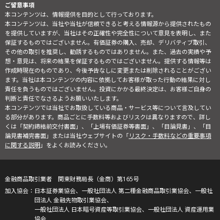
ご留意事項
本コンテンツは、情報提供を目的として行っております。
本コンテンツは、当社や当社が信頼できると考える情報源から提供されたもの
を提供していますが、当社はその正確性や完全性について意見を表明し、また
保証するものではございません。有価証券の購入、売却、デリバティブ取引、
その他の取引を推奨し、勧誘するものではありません。また、過去の実績や予
想・意見は、将来の結果を保証するものではございません。提供する情報等は
作成時現在のものであり、今後予告なしに変更または削除されることがござい
ます。当社は本コンテンツの内容に依拠してお客様が取った行動の結果に対し
責任を負うものではございません。投資にかかる最終決定は、お客様ご自身の
判断と責任でなさるようお願いいたします。
本コンテンツでは当社でお取扱している商品・サービス等について言及してい
る部分があります。商品ごとに手数料等およびリスクは異なりますので、詳し
くは「契約締結前交付書面」、「上場有価証券等書面」、「目論見書」、「目
論見書補完書面」または当社ウェブサイトの「
リスク・手数料などの重要事項
に関する説明
」をよくお読みください。
金融商品取引業者 関東財務局長（金商）第165号
日本証券業協会、一般社団法人 第二種金融商品取引業協会、一般社
団法人 金融先物取引業協会、
一般社団法人 日本暗号資産等取引業協会、一般社団法人 資産運用業
協会