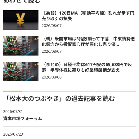
あわせて読む
【為替】120日MA（移動平均線）割れが示す円
売り取引の損失
2026/08/07
（朝）米国市場は3指数揃って下落 中東情勢悪
化懸念から投資家心理が悪化し売り優...
2026/08/07
（まとめ）日経平均は617円安の65,683円で反
落 半導体株に売りも好業績銘柄が支え
2026/08/06
「松本大のつぶやき」の過去記事を読む
2026/07/31
資本市場フォーラム
2026/07/23