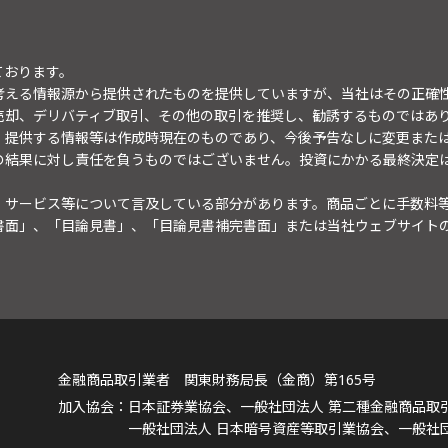
ております。
考える情報源から提供されたものを提供していますが、当社はその正確
売却、デリバティブ取引、その他の取引を推奨し、勧誘するものではあ
。提供する情報等は作成時現在のものであり、今後予告なしに変更また
の結果に対し責任を負うものではございません。投資にかかる最終決定
・サービス等について言及している部分があります。商品ごとに手数料
書面」、「目論見書」、「目論見書補完書面」または当社ウェブサイト
金融商品取引業者 関東財務局長（金商）第165号
日本証券業協会、一般社団法人 第二種金融商品取
一般社団法人 日本暗号資産等取引業協会、一般社