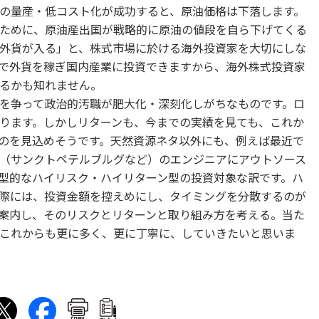
の量産・低コスト化が成功すると、原油価格は下落します。
ために、原油産出国が戦略的に原油の値段を自ら下げてくる
外貨が入る」と、株式市場に於ける海外投資家を大切にしな
で外貨を稼ぎ国内産業に投資できますから、海外株式投資家
るかも知れません。
を争って政治的汚職が肥大化・深刻化しがちなものです。ロ
ります。しかしリターンも、今までの実績を見ても、これか
のを見込めそうです。天然資源ネタ以外にも、例えば最近で
（サンクトペテルブルグなど）のエンジニアにアウトソース
型的なハイリスク・ハイリターン型の投資対象な訳です。ハ
際には、投資金額を控えめにし、タイミングを分散するのが
案内し、そのリスクとリターンと取り組み方を考える。当た
これからも更に多く、更に丁寧に、していきたいと思いま