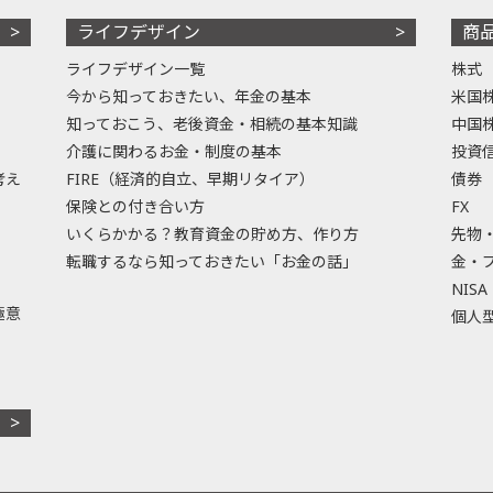
ライフデザイン
商
ライフデザイン一覧
株式
今から知っておきたい、年金の基本
米国
知っておこう、老後資金・相続の基本知識
中国
介護に関わるお金・制度の基本
投資
考え
FIRE（経済的自立、早期リタイア）
債券
保険との付き合い方
FX
いくらかかる？教育資金の貯め方、作り方
先物
転職するなら知っておきたい「お金の話」
金・
NISA
極意
個人型