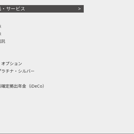
品・サービス
株
株
信託
・オプション
プラチナ・シルバー
確定拠出年金（iDeCo）