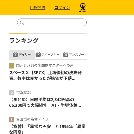
口座開設
ログイン
ランキング
デイリー
ウイークリー
マンスリー
岡元兵八郎の米国株マスターへの道
スペースＸ［SPCX］上場後初の決算発
表、数字は良かったが株価が下落...
市況概況
（まとめ）日経平均は2,342円高の
66,300円で大幅続伸 AI・半導体銘...
吉田恒の為替デイリー
【為替】「異常な円安」と1995年「異常
な円高」