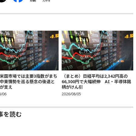
印刷
ｱﾝｹｰﾄ
米国市場では主要3指数がまち
（まとめ）日経平均は2,342円高の
中東情勢を巡る懸念の後退と
66,300円で大幅続伸 AI・半導体銘
が支え
柄がけん引
8/06
2026/08/05
事を読む