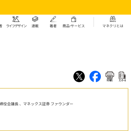
者
ライフデザイン
連載
著者
商
品・
サービス
マネクリとは
印刷
ｱﾝｹｰﾄ
締役会議長 、マネックス証券 ファウンダー