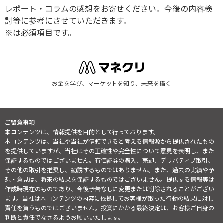
レポート・コラムの感想をお寄せください。今後の内容検
討等に参考にさせていただきます。
※は必須項目です。
お金を学び、マーケットを知り、未来を描く
ご留意事項
本コンテンツは、情報提供を目的として行っております。
本コンテンツは、当社や当社が信頼できると考える情報源から提供されたもの
を提供していますが、当社はその正確性や完全性について意見を表明し、また
保証するものではございません。有価証券の購入、売却、デリバティブ取引、
その他の取引を推奨し、勧誘するものではありません。また、過去の実績や予
想・意見は、将来の結果を保証するものではございません。提供する情報等は
作成時現在のものであり、今後予告なしに変更または削除されることがござい
ます。当社は本コンテンツの内容に依拠してお客様が取った行動の結果に対し
責任を負うものではございません。投資にかかる最終決定は、お客様ご自身の
判断と責任でなさるようお願いいたします。