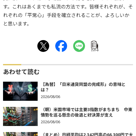
す。これはあくまでも私流の方法です。皆様それぞれが、そ
れぞれの「平常心」手段を確立されることが、よろしいか
と思います。
ｱﾝｹｰﾄ
あわせて読む
【為替】「日米通貨同盟の完成形」の意味と
は？
2026/08/06
（朝）米国市場では主要3指数がまちまち 中東
情勢を巡る懸念の後退と好決算が支え
2026/08/06
（まとめ）日経平均は2,342円高の66,300円で大