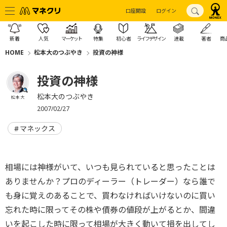
口座開設
ログイン
新着
人気
マーケット
特集
初心者
ライフデザイン
連載
著者
商
HOME
松本大のつぶやき
投資の神様
投資の神様
松本大のつぶやき
松本 大
2007/02/27
マネックス
相場には神様がいて、いつも見られていると思ったことは
ありませんか？プロのディーラー（トレーダー）なら誰で
も身に覚えのあることで、買わなければいけないのに買い
忘れた時に限ってその株や債券の値段が上がるとか、間違
いを起こした時に限って相場が大きく動いて損を出してし