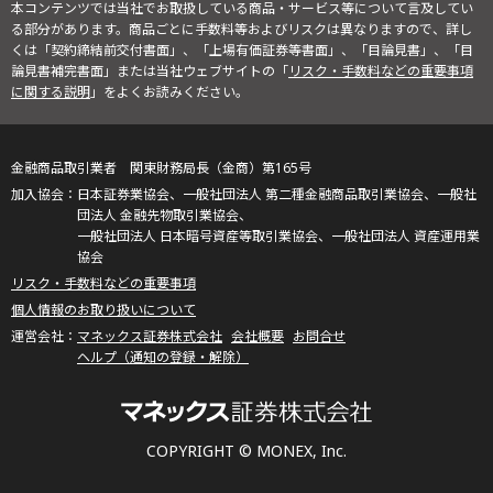
本コンテンツでは当社でお取扱している商品・サービス等について言及してい
る部分があります。商品ごとに手数料等およびリスクは異なりますので、詳し
くは「契約締結前交付書面」、「上場有価証券等書面」、「目論見書」、「目
論見書補完書面」または当社ウェブサイトの「
リスク・手数料などの重要事項
に関する説明
」をよくお読みください。
金融商品取引業者 関東財務局長（金商）第165号
日本証券業協会、一般社団法人 第二種金融商品取引業協会、一般社
団法人 金融先物取引業協会、
一般社団法人 日本暗号資産等取引業協会、一般社団法人 資産運用業
協会
リスク・手数料などの重要事項
個人情報のお取り扱いについて
マネックス証券株式会社
会社概要
お問合せ
ヘルプ（通知の登録・解除）
COPYRIGHT © MONEX, Inc.