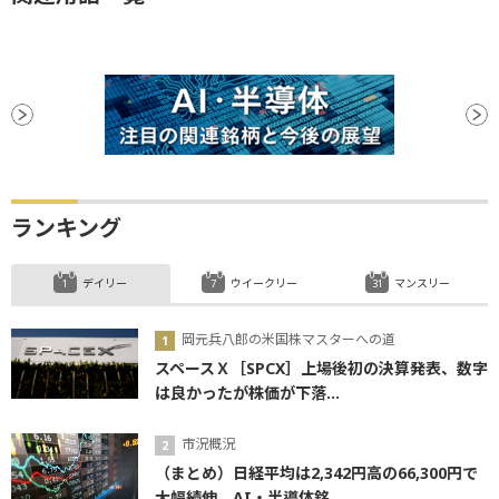
ランキング
デイリー
ウイークリー
マンスリー
岡元兵八郎の米国株マスターへの道
スペースＸ［SPCX］上場後初の決算発表、数字
は良かったが株価が下落...
市況概況
（まとめ）日経平均は2,342円高の66,300円で
大幅続伸 AI・半導体銘...