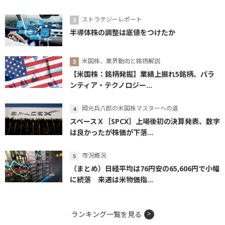
ストラテジーレポート
半導体株の調整は底値をつけたか
米国株、業界動向と銘柄解説
【米国株：銘柄発掘】業績上振れ5銘柄、パラ
ンティア・テクノロジー...
岡元兵八郎の米国株マスターへの道
スペースＸ［SPCX］上場後初の決算発表、数字
は良かったが株価が下落...
市況概況
（まとめ）日経平均は76円安の65,606円で小幅
に続落 来週は米物価指...
ランキング一覧を見る