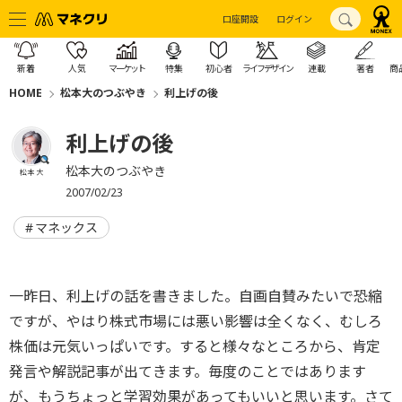
口座開設
ログイン
新着
人気
マーケット
特集
初心者
ライフデザイン
連載
著者
商
HOME
松本大のつぶやき
利上げの後
利上げの後
松本大のつぶやき
松本 大
2007/02/23
マネックス
一昨日、利上げの話を書きました。自画自賛みたいで恐縮
ですが、やはり株式市場には悪い影響は全くなく、むしろ
株価は元気いっぱいです。すると様々なところから、肯定
発言や解説記事が出てきます。毎度のことではあります
が、もうちょっと学習効果があってもいいと思います。さて