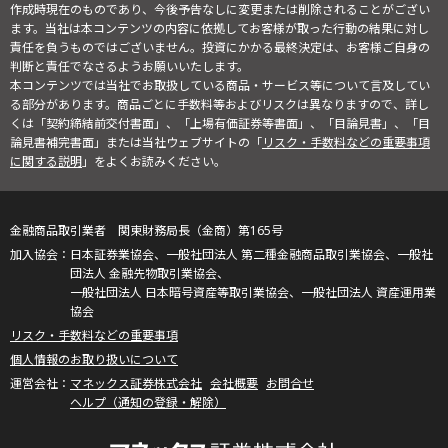
作成時現在のものであり、今後予告なしに変更または削除されることがござい
ます。当社は本コンテンツの内容に依拠してお客様が取った行動の結果に対し
責任を負うものではございません。投資にかかる最終決定は、お客様ご自身の
判断と責任でなさるようお願いいたします。
本コンテンツでは当社でお取扱している商品・サービス等について言及してい
る部分があります。商品ごとに手数料等およびリスクは異なりますので、詳し
くは「契約締結前交付書面」、「上場有価証券等書面」、「目論見書」、「目
論見書補完書面」または当社ウェブサイトの「
リスク・手数料などの重要事項
に関する説明
」をよくお読みください。
金融商品取引業者 関東財務局長（金商）第165号
日本証券業協会、一般社団法人 第二種金融商品取引業協会、一般社
団法人 金融先物取引業協会、
一般社団法人 日本暗号資産等取引業協会、一般社団法人 資産運用業
協会
リスク・手数料などの重要事項
個人情報のお取り扱いについて
マネックス証券株式会社
会社概要
お問合せ
ヘルプ（通知の登録・解除）