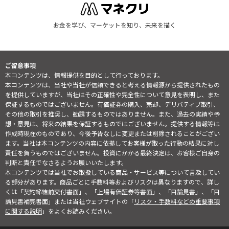
お金を学び、マーケットを知り、未来を描く
ご留意事項
本コンテンツは、情報提供を目的として行っております。
本コンテンツは、当社や当社が信頼できると考える情報源から提供されたもの
を提供していますが、当社はその正確性や完全性について意見を表明し、また
保証するものではございません。有価証券の購入、売却、デリバティブ取引、
その他の取引を推奨し、勧誘するものではありません。また、過去の実績や予
想・意見は、将来の結果を保証するものではございません。提供する情報等は
作成時現在のものであり、今後予告なしに変更または削除されることがござい
ます。当社は本コンテンツの内容に依拠してお客様が取った行動の結果に対し
責任を負うものではございません。投資にかかる最終決定は、お客様ご自身の
判断と責任でなさるようお願いいたします。
本コンテンツでは当社でお取扱している商品・サービス等について言及してい
る部分があります。商品ごとに手数料等およびリスクは異なりますので、詳し
くは「契約締結前交付書面」、「上場有価証券等書面」、「目論見書」、「目
論見書補完書面」または当社ウェブサイトの「
リスク・手数料などの重要事項
に関する説明
」をよくお読みください。