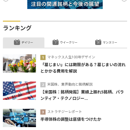
ランキング
デイリー
ウイークリー
マンスリー
マネックス人生100年デザイン
「墓じまい」には期限がある？墓じまいの流れ
とかかる費用を解説
米国株、業界動向と銘柄解説
【米国株：銘柄発掘】業績上振れ5銘柄、パラ
ンティア・テクノロジー...
ストラテジーレポート
半導体株の調整は底値をつけたか