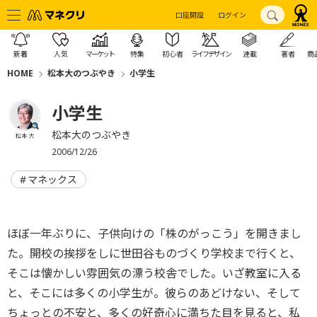
口座開設
ログイン
新着
人気
マーケット
特集
初心者
ライフデザイン
連載
著者
商
HOME
松本大のつぶやき
小学生
小学生
松本大のつぶやき
松本 大
2006/12/26
マネックス
ほぼ一年ぶりに、子供向けの「株のがっこう」を開きまし
た。開校の挨拶をしに世田谷ものづくり学校まで行くと、
そこは懐かしい雰囲気の漂う校舎でした。いざ教室に入る
と、そこには多くの小学生が。彼らのあどけない、そして
ちょっとの不安と、多くの好奇心に満ちた目を見ると、私