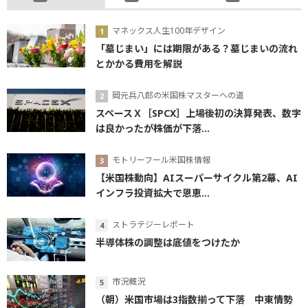
マネックス人生100年デザイン
「墓じまい」には期限がある？墓じまいの流れ
とかかる費用を解説
岡元兵八郎の米国株マスターへの道
スペースＸ［SPCX］上場後初の決算発表、数字
は良かったが株価が下落...
モトリーフール米国株情報
【米国株動向】AIスーパーサイクル第2幕、AI
インフラ投資拡大で恩恵...
ストラテジーレポート
半導体株の調整は底値をつけたか
市況概況
（朝）米国市場は3指数揃って下落 中東情勢