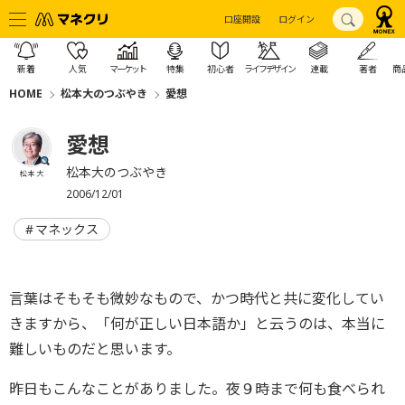
口座開設
ログイン
新着
人気
マーケット
特集
初心者
ライフデザイン
連載
著者
商
HOME
松本大のつぶやき
愛想
愛想
松本大のつぶやき
松本 大
2006/12/01
マネックス
言葉はそもそも微妙なもので、かつ時代と共に変化してい
きますから、「何が正しい日本語か」と云うのは、本当に
難しいものだと思います。
昨日もこんなことがありました。夜９時まで何も食べられ