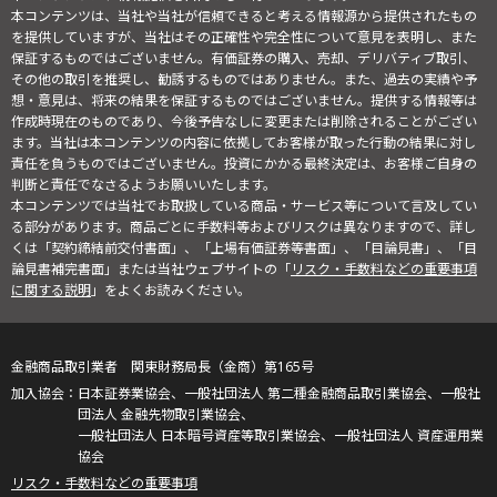
本コンテンツは、当社や当社が信頼できると考える情報源から提供されたもの
を提供していますが、当社はその正確性や完全性について意見を表明し、また
保証するものではございません。有価証券の購入、売却、デリバティブ取引、
その他の取引を推奨し、勧誘するものではありません。また、過去の実績や予
想・意見は、将来の結果を保証するものではございません。提供する情報等は
作成時現在のものであり、今後予告なしに変更または削除されることがござい
ます。当社は本コンテンツの内容に依拠してお客様が取った行動の結果に対し
責任を負うものではございません。投資にかかる最終決定は、お客様ご自身の
判断と責任でなさるようお願いいたします。
本コンテンツでは当社でお取扱している商品・サービス等について言及してい
る部分があります。商品ごとに手数料等およびリスクは異なりますので、詳し
くは「契約締結前交付書面」、「上場有価証券等書面」、「目論見書」、「目
論見書補完書面」または当社ウェブサイトの「
リスク・手数料などの重要事項
に関する説明
」をよくお読みください。
金融商品取引業者 関東財務局長（金商）第165号
日本証券業協会、一般社団法人 第二種金融商品取引業協会、一般社
団法人 金融先物取引業協会、
一般社団法人 日本暗号資産等取引業協会、一般社団法人 資産運用業
協会
リスク・手数料などの重要事項