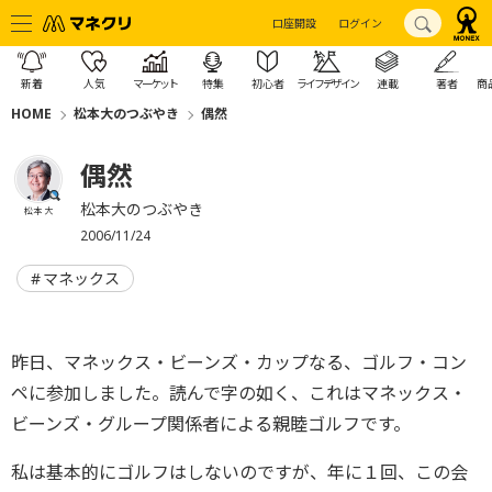
口座開設
ログイン
新着
人気
マーケット
特集
初心者
ライフデザイン
連載
著者
商
HOME
松本大のつぶやき
偶然
偶然
松本大のつぶやき
松本 大
2006/11/24
マネックス
昨日、マネックス・ビーンズ・カップなる、ゴルフ・コン
ペに参加しました。読んで字の如く、これはマネックス・
ビーンズ・グループ関係者による親睦ゴルフです。
私は基本的にゴルフはしないのですが、年に１回、この会