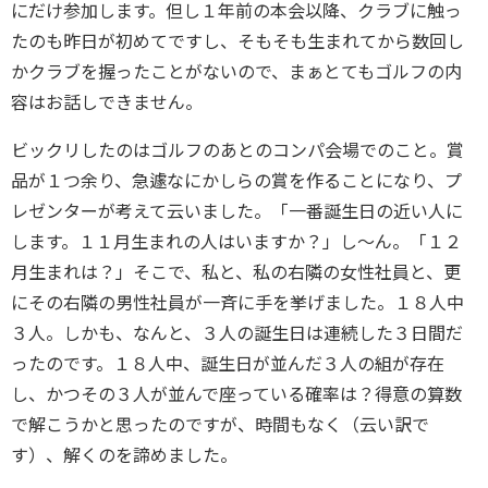
にだけ参加します。但し１年前の本会以降、クラブに触っ
たのも昨日が初めてですし、そもそも生まれてから数回し
かクラブを握ったことがないので、まぁとてもゴルフの内
容はお話しできません。
ビックリしたのはゴルフのあとのコンパ会場でのこと。賞
品が１つ余り、急遽なにかしらの賞を作ることになり、プ
レゼンターが考えて云いました。「一番誕生日の近い人に
します。１１月生まれの人はいますか？」し〜ん。「１２
月生まれは？」そこで、私と、私の右隣の女性社員と、更
にその右隣の男性社員が一斉に手を挙げました。１８人中
３人。しかも、なんと、３人の誕生日は連続した３日間だ
ったのです。１８人中、誕生日が並んだ３人の組が存在
し、かつその３人が並んで座っている確率は？得意の算数
で解こうかと思ったのですが、時間もなく（云い訳で
す）、解くのを諦めました。