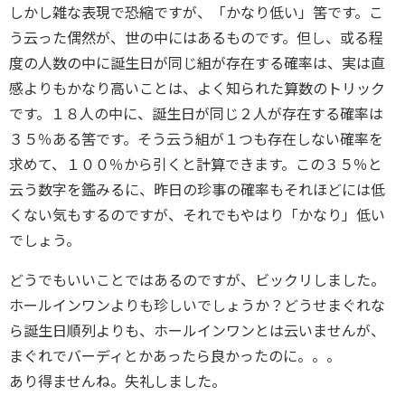
しかし雑な表現で恐縮ですが、「かなり低い」筈です。こ
う云った偶然が、世の中にはあるものです。但し、或る程
度の人数の中に誕生日が同じ組が存在する確率は、実は直
感よりもかなり高いことは、よく知られた算数のトリック
です。１８人の中に、誕生日が同じ２人が存在する確率は
３５％ある筈です。そう云う組が１つも存在しない確率を
求めて、１００％から引くと計算できます。この３５％と
云う数字を鑑みるに、昨日の珍事の確率もそれほどには低
くない気もするのですが、それでもやはり「かなり」低い
でしょう。
どうでもいいことではあるのですが、ビックリしました。
ホールインワンよりも珍しいでしょうか？どうせまぐれな
ら誕生日順列よりも、ホールインワンとは云いませんが、
まぐれでバーディとかあったら良かったのに。。。
あり得ませんね。失礼しました。