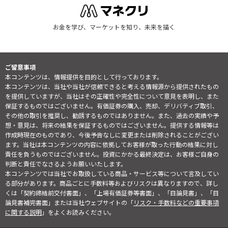
お金を学び、マーケットを知り、未来を描く
ご留意事項
本コンテンツは、情報提供を目的として行っております。
本コンテンツは、当社や当社が信頼できると考える情報源から提供されたもの
を提供していますが、当社はその正確性や完全性について意見を表明し、また
保証するものではございません。有価証券の購入、売却、デリバティブ取引、
その他の取引を推奨し、勧誘するものではありません。また、過去の実績や予
想・意見は、将来の結果を保証するものではございません。提供する情報等は
作成時現在のものであり、今後予告なしに変更または削除されることがござい
ます。当社は本コンテンツの内容に依拠してお客様が取った行動の結果に対し
責任を負うものではございません。投資にかかる最終決定は、お客様ご自身の
判断と責任でなさるようお願いいたします。
本コンテンツでは当社でお取扱している商品・サービス等について言及してい
る部分があります。商品ごとに手数料等およびリスクは異なりますので、詳し
くは「契約締結前交付書面」、「上場有価証券等書面」、「目論見書」、「目
論見書補完書面」または当社ウェブサイトの「
リスク・手数料などの重要事項
に関する説明
」をよくお読みください。