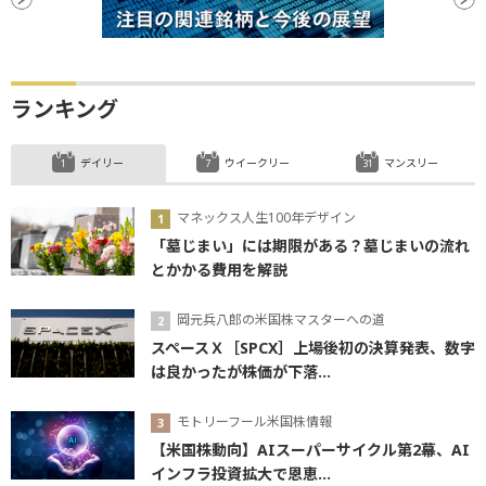
ランキング
デイリー
ウイークリー
マンスリー
マネックス人生100年デザイン
「墓じまい」には期限がある？墓じまいの流れ
とかかる費用を解説
岡元兵八郎の米国株マスターへの道
スペースＸ［SPCX］上場後初の決算発表、数字
は良かったが株価が下落...
モトリーフール米国株情報
【米国株動向】AIスーパーサイクル第2幕、AI
インフラ投資拡大で恩恵...