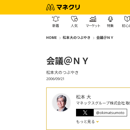
新着
人気
マーケット
特集
初心
HOME
松本大のつぶやき
会議＠ＮＹ
会議＠ＮＹ
松本大のつぶやき
2006/09/21
松本 大
マネックスグループ株式会社 取
@okimatsumoto
もっと見る