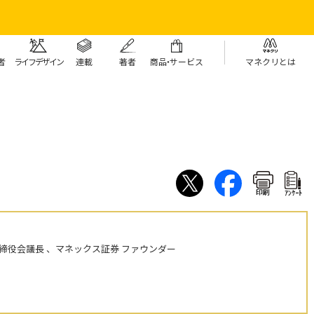
者
ライフデザイン
連載
著者
商
品・
サービス
マネクリとは
印刷
ｱﾝｹｰﾄ
締役会議長 、マネックス証券 ファウンダー