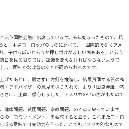
と云う国際会議に出席しています。去年始まったもので、私
うと、本場ヨーロッパのものに比べて、「国際的でなくアメ
り、子供っぽいと云うか押し付けがましい面もある」と云う
初日を見る限りでは、認識を変えなければならないようで
上し、明らかな改善のあとが認められるのです。
上げたあとに、臆さずに方針を推進し、結果賛同する質の高
者・アドバイザーの意見を採り入れて、より「国際会議」然
きさに、正直、感心しました。アメリカのいい面が出たので
、健康問題、貧困問題、宗教問題、の４点に絞っています。
らの「コミットメント」を要求すると云う、これまたヨーロ
し或る意味では実効力を伴った、とてもアメリカ的なもので