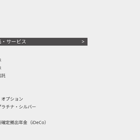
品・サービス
株
株
信託
・オプション
プラチナ・シルバー
確定拠出年金（iDeCo）