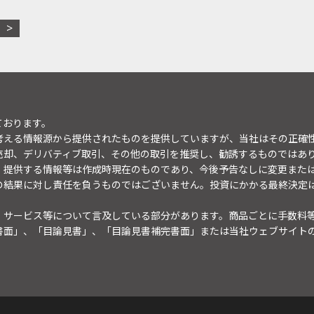
ております。
考える情報源から提供されたものを提供していますが、当社はその正確
売却、デリバティブ取引、その他の取引を推奨し、勧誘するものではあ
。提供する情報等は作成時現在のものであり、今後予告なしに変更また
の結果に対し責任を負うものではございません。投資にかかる最終決定
・サービス等について言及している部分があります。商品ごとに手数料
書面」、「目論見書」、「目論見書補完書面」または当社ウェブサイト