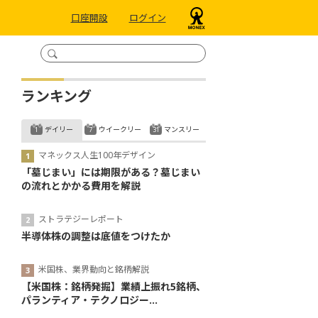
口座開設
ログイン
ランキング
デイリー
ウイークリー
マンスリー
マネックス人生100年デザイン
「墓じまい」には期限がある？墓じまい
の流れとかかる費用を解説
ストラテジーレポート
半導体株の調整は底値をつけたか
米国株、業界動向と銘柄解説
【米国株：銘柄発掘】業績上振れ5銘柄、
パランティア・テクノロジー...