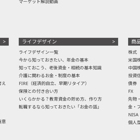
マーケット解説動画
ライフデザイン
商
ライフデザイン一覧
株式
今から知っておきたい、年金の基本
米国
知っておこう、老後資金・相続の基本知識
中国
介護に関わるお金・制度の基本
投資
考え
FIRE（経済的自立、早期リタイア）
債券
保険との付き合い方
FX
いくらかかる？教育資金の貯め方、作り方
先物
転職するなら知っておきたい「お金の話」
金・
NISA
極意
個人型