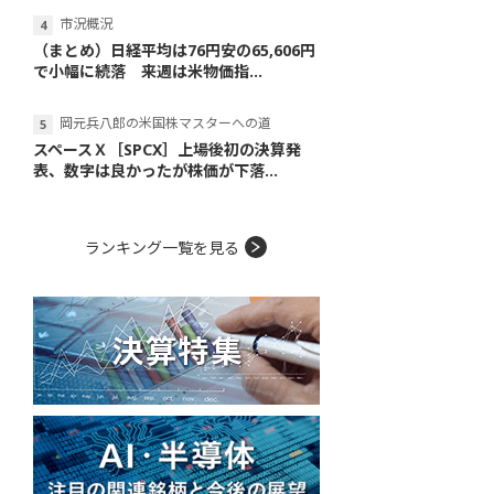
市況概況
（まとめ）日経平均は76円安の65,606円
で小幅に続落 来週は米物価指...
岡元兵八郎の米国株マスターへの道
スペースＸ［SPCX］上場後初の決算発
表、数字は良かったが株価が下落...
ランキング一覧を見る