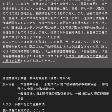
を提供していますが、当社はその正確性や完全性について意見を表明し、また
保証するものではございません。有価証券の購入、売却、デリバティブ取引、
その他の取引を推奨し、勧誘するものではありません。また、過去の実績や予
想・意見は、将来の結果を保証するものではございません。提供する情報等は
作成時現在のものであり、今後予告なしに変更または削除されることがござい
ます。当社は本コンテンツの内容に依拠してお客様が取った行動の結果に対し
責任を負うものではございません。投資にかかる最終決定は、お客様ご自身の
判断と責任でなさるようお願いいたします。
本コンテンツでは当社でお取扱している商品・サービス等について言及してい
る部分があります。商品ごとに手数料等およびリスクは異なりますので、詳し
くは「契約締結前交付書面」、「上場有価証券等書面」、「目論見書」、「目
論見書補完書面」または当社ウェブサイトの「
リスク・手数料などの重要事項
に関する説明
」をよくお読みください。
金融商品取引業者 関東財務局長（金商）第165号
日本証券業協会、一般社団法人 第二種金融商品取引業協会、一般社
団法人 金融先物取引業協会、
一般社団法人 日本暗号資産等取引業協会、一般社団法人 資産運用業
協会
リスク・手数料などの重要事項
個人情報のお取り扱いについて