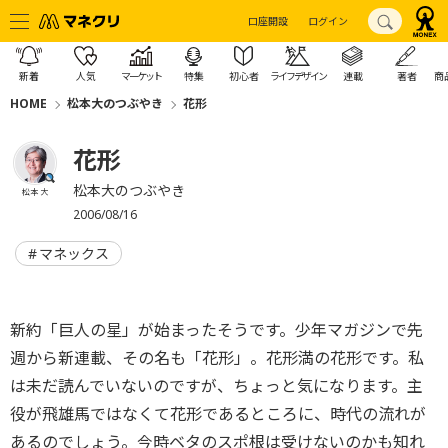
口座開設
ログイン
新着
人気
マーケット
特集
初心者
ライフデザイン
連載
著者
商
HOME
松本大のつぶやき
花形
花形
松本大のつぶやき
松本 大
2006/08/16
マネックス
新約「巨人の星」が始まったそうです。少年マガジンで先
週から新連載、その名も「花形」。花形満の花形です。私
は未だ読んでいないのですが、ちょっと気になります。主
役が飛雄馬ではなくて花形であるところに、時代の流れが
あるのでしょう。今時ベタのスポ根は受けないのかも知れ