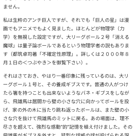
ません。
私は生粋のアンチ巨人ですが、それでも「巨人の星」は漫
画でもアニメでもよく見ました。ほとんどが物理学（力
学）を無視した設定ですが、大リーグボール２号「消える
魔球」は量子論ボールであるという物理学者の説もありま
す（都筑卓司著「不確定性原理」。詳しくは２０００年８
月１日の＜つぶやき＞を御覧下さい）。
それはさておき、やはり一番印象に残っているのは、大リ
ーグボール１号と、その養成ギブスです。普通の人がつけ
たら箸を持つことも出来ないようなバネ・ギブスをしなが
ら、飛雄馬は居間から壁の小さな穴に向かってボールを投
げ、家の外の木に当たり跳ね返ったボールは、また壁の小
さな穴を抜けて飛雄馬のミットに戻る。あの場面は、理不
尽さを超えて、強烈な感動”的”記憶を植え付けました。その
飛雄馬がギブスを外すと、猛烈な球威の球が投げられる訳