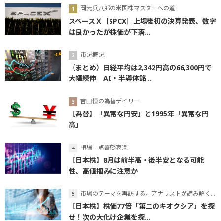
岡元兵八郎の米国株マスターへの道
スペースＸ［SPCX］上場後初の決算発表、数字
は良かったが株価が下落...
市況概況
（まとめ）日経平均は2,342円高の66,300円で
大幅続伸 AI・半導体銘...
吉田恒の為替デイリー
【為替】「異常な円安」と1995年「異常な円
高」
相場一点喜怒哀楽
【日本株】8月は前半高・後半安となる可能
性、高値掴みに注意か
市場のテーマを再訪する。アナリストが読み解くテーマの本質
【日本株】株価77倍「第二のキオクシア」を探
せ！次の大化け企業を探...