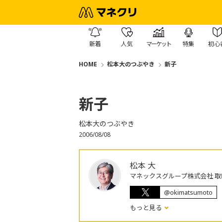
新着
人気
マーケット
特集
初心
HOME
松本大のつぶやき
新子
新子
松本大のつぶやき
2006/08/08
松本 大
マネックスグループ株式会社 取
@okimatsumoto
もっと見る