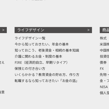
ライフデザイン
商
ライフデザイン一覧
株式
今から知っておきたい、年金の基本
米国
知っておこう、老後資金・相続の基本知識
中国
介護に関わるお金・制度の基本
投資
考え
FIRE（経済的自立、早期リタイア）
債券
保険との付き合い方
FX
いくらかかる？教育資金の貯め方、作り方
先物
転職するなら知っておきたい「お金の話」
金・
NISA
極意
個人型