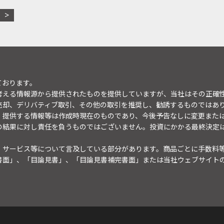
ております。
考える情報源から提供されたものを提供していますが、当社はその正確
売却、デリバティブ取引、その他の取引を推奨し、勧誘するものではあ
。提供する情報等は作成時現在のものであり、今後予告なしに変更また
の結果に対し責任を負うものではございません。投資にかかる最終決定
・サービス等について言及している部分があります。商品ごとに手数料
書面」、「目論見書」、「目論見書補完書面」または当社ウェブサイト