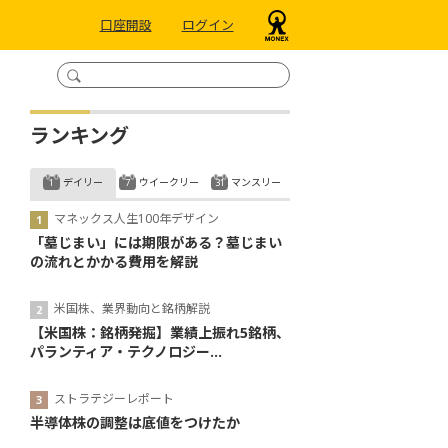
口座開設
ログイン
ランキング
デイリー
ウイークリー
マンスリー
マネックス人生100年デザイン
「墓じまい」には期限がある？墓じまい
の流れとかかる費用を解説
米国株、業界動向と銘柄解説
【米国株：銘柄発掘】業績上振れ5銘柄、
パランティア・テクノロジー...
ストラテジーレポート
半導体株の調整は底値をつけたか