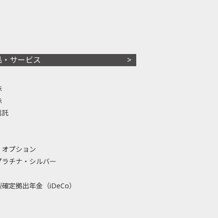
品・サービス
株
株
信託
・オプション
プラチナ・シルバー
確定拠出年金（iDeCo）