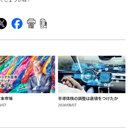
でしょうかね？
印刷
ｱﾝｹｰﾄ
資本市場
半導体株の調整は底値をつけたか
8/07
2026/08/07