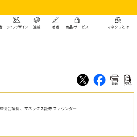
者
ライフデザイン
連載
著者
商
品・
サービス
マネクリとは
印刷
ｱﾝｹｰﾄ
締役会議長 、マネックス証券 ファウンダー