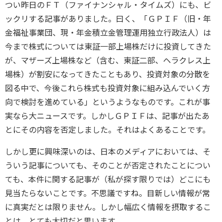
つい昨日のＦＴ（ファイナンシャル・タイムズ）にも、ビ
ックリする記事がありました。曰く、「ＧＰＩＦ（旧・年
金福祉事業団、現・年金積立金管理運用独立行政法人）は
今まで株式については東証一部上場株だけに投資してきた
が、マザーズ上場株など（含む、東証二部、ヘラクレス上
場株）が割安になってきたこともあり、投資対象の分散を
図る中で、今後これら株式も投資対象に組み込んでいく方
向で検討を進めている」というようなものです。これが事
実なら大ニュースです。しかしＧＰＩＦは、記事が出たあ
とにその内容を否定しました。それはよくあることです。
しかし更に興味深いのは、日本のメディアにおいては、そ
ういう記事についても、そのことが否定されたことについ
ても、本件に関する記事が（私が探す限りでは）どこにも
見当たらないことです。不思議ですね。目新しい情報が常
に真実だとは限りません。しかし幅広く情報を摂取するこ
とは、とても大切だと思います。