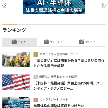
ランキング
デイリー
ウイークリー
マンスリー
マネックス人生100年デザイン
「墓じまい」には期限がある？墓じまいの流れ
とかかる費用を解説
米国株、業界動向と銘柄解説
【米国株：銘柄発掘】業績上振れ5銘柄、パラ
ンティア・テクノロジー...
ストラテジーレポート
半導体株の調整は底値をつけたか