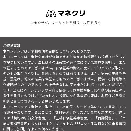
お金を学び、マーケットを知り、未来を描く
ご留意事項
本コンテンツは、情報提供を目的として行っております。
本コンテンツは、当社や当社が信頼できると考える情報源から提供されたもの
を提供していますが、当社はその正確性や完全性について意見を表明し、また
保証するものではございません。有価証券の購入、売却、デリバティブ取引、
その他の取引を推奨し、勧誘するものではありません。また、過去の実績や予
想・意見は、将来の結果を保証するものではございません。提供する情報等は
作成時現在のものであり、今後予告なしに変更または削除されることがござい
ます。当社は本コンテンツの内容に依拠してお客様が取った行動の結果に対し
責任を負うものではございません。投資にかかる最終決定は、お客様ご自身の
判断と責任でなさるようお願いいたします。
本コンテンツでは当社でお取扱している商品・サービス等について言及してい
る部分があります。商品ごとに手数料等およびリスクは異なりますので、詳し
くは「契約締結前交付書面」、「上場有価証券等書面」、「目論見書」、「目
論見書補完書面」または当社ウェブサイトの「
リスク・手数料などの重要事項
に関する説明
」をよくお読みください。