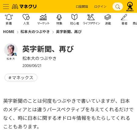
口座開設
ログイン
新着
人気
マーケット
特集
初心者
ライフデザイン
連載
著者
商
HOME
松本大のつぶやき
英字新聞、再び
英字新聞、再び
松本大のつぶやき
松本 大
2006/06/21
マネックス
英字新聞のことは何度もつぶやきで書いていますが、日本
のメディアとは違うパースペクティブを与えてくれるだけで
なく、時に日本に関するオドロキ情報をもたらしてくれる
こともあります。