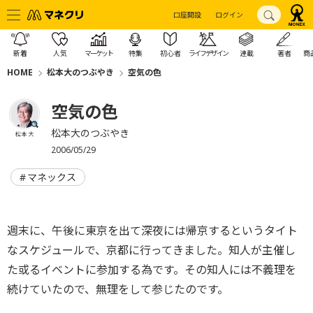
口座開設
ログイン
新着
人気
マーケット
特集
初心者
ライフデザイン
連載
著者
商
HOME
松本大のつぶやき
空気の色
空気の色
松本大のつぶやき
松本 大
2006/05/29
マネックス
週末に、午後に東京を出て深夜には帰京するというタイト
なスケジュールで、京都に行ってきました。知人が主催し
た或るイベントに参加する為です。その知人には不義理を
続けていたので、無理をして参じたのです。