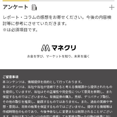
アンケート
レポート・コラムの感想をお寄せください。今後の内容検
討等に参考にさせていただきます。
※は必須項目です。
お金を学び、マーケットを知り、未来を描く
ご留意事項
本コンテンツは、情報提供を目的として行っております。
本コンテンツは、当社や当社が信頼できると考える情報源から提供されたもの
を提供していますが、当社はその正確性や完全性について意見を表明し、また
保証するものではございません。有価証券の購入、売却、デリバティブ取引、
その他の取引を推奨し、勧誘するものではありません。また、過去の実績や予
想・意見は、将来の結果を保証するものではございません。提供する情報等は
作成時現在のものであり、今後予告なしに変更または削除されることがござい
ます。当社は本コンテンツの内容に依拠してお客様が取った行動の結果に対し