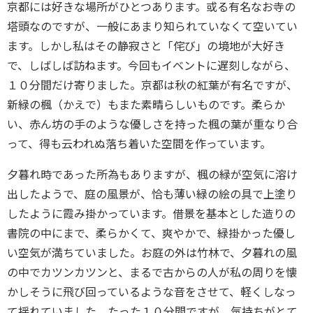
京都には好きな場所がひとつあります。或る有名なお寺の
塔頭なのですが、一般にあまり知られていなくて空いてい
ます。しかし私はその静寂さと「侘び」の境地が大好き
で、しばしば訪ねます。今回もイベントに遅刻しながら、
１０分間だけ寄りました。京都は秋の紅葉が有名ですが、
新緑の楓（かえで）もまた素晴らしいものです。柔らか
い、赤ん坊の手のような優しさを持った楓の葉が重なり合
って、得も云われぬ落ち着いた空間を作っています。
夕暮れ時であった所為もありますが、楓の緑が空気に溶け
出したようで、庭の風景が、恰も薄い緑の絵の具で上塗り
したように霞み掛かっています。借景を基本とした造りの
書院の中にまで、柔らかくて、爽やかで、緑掛かった優し
い空気が満ちていました。お庭の外は竹林で、夕暮れの風
の中でカツンカツンと、まるで古からの人が私の周りを懐
かしそうに飛び回っているような音をさせて、軽くしなっ
て揺れていました。たった１０分間ですが、気持ちがとて