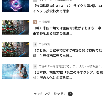
【米国株動向】AIスーパーサイクル第2幕、AI
インフラ投資拡大で恩恵...
市況概況
（朝）米国市場では主要3指数がまちまち 中
東情勢を巡る懸念の後退...
市況概況
（まとめ）日経平均は617円安の65,683円で反
落 半導体株に売りも好...
市場のテーマを再訪する。アナリストが読み解くテーマの本質
【日本株】株価77倍「第二のキオクシア」を探
せ！次の大化け企業を探...
ランキング一覧を見る