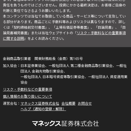
責任を負うものではございません。投資にかかる最終決定は、お客様ご自身の
判断と責任でなさるようお願いいたします。
本コンテンツでは当社でお取扱している商品・サービス等について言及してい
る部分があります。商品ごとに手数料等およびリスクは異なりますので、詳し
くは「契約締結前交付書面」、「上場有価証券等書面」、「目論見書」、「目
論見書補完書面」または当社ウェブサイトの「
リスク・手数料などの重要事項
に関する説明
」をよくお読みください。
金融商品取引業者 関東財務局長（金商）第165号
日本証券業協会、一般社団法人 第二種金融商品取引業協会、一般社
団法人 金融先物取引業協会、
一般社団法人 日本暗号資産等取引業協会、一般社団法人 資産運用業
協会
リスク・手数料などの重要事項
個人情報のお取り扱いについて
マネックス証券株式会社
会社概要
お問合せ
ヘルプ（通知の登録・解除）