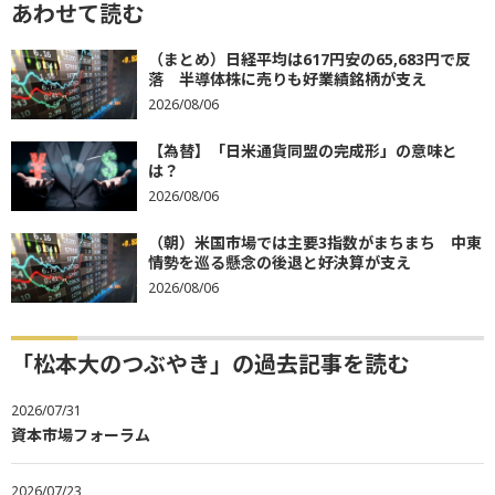
あわせて読む
（まとめ）日経平均は617円安の65,683円で反
落 半導体株に売りも好業績銘柄が支え
2026/08/06
【為替】「日米通貨同盟の完成形」の意味と
は？
2026/08/06
（朝）米国市場では主要3指数がまちまち 中東
情勢を巡る懸念の後退と好決算が支え
2026/08/06
「松本大のつぶやき」の過去記事を読む
2026/07/31
資本市場フォーラム
2026/07/23