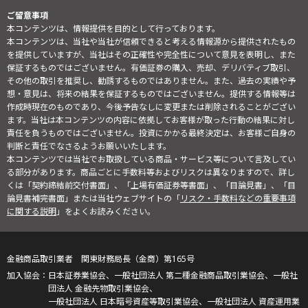
ご留意事項
本コンテンツは、情報提供を目的として行っております。
本コンテンツは、当社や当社が信頼できると考える情報源から提供されたもの
を提供していますが、当社はその正確性や完全性について意見を表明し、また
保証するものではございません。有価証券の購入、売却、デリバティブ取引、
その他の取引を推奨し、勧誘するものではありません。また、過去の実績や予
想・意見は、将来の結果を保証するものではございません。提供する情報等は
作成時現在のものであり、今後予告なしに変更または削除されることがござい
ます。当社は本コンテンツの内容に依拠してお客様が取った行動の結果に対し
責任を負うものではございません。投資にかかる最終決定は、お客様ご自身の
判断と責任でなさるようお願いいたします。
本コンテンツでは当社でお取扱している商品・サービス等について言及してい
る部分があります。商品ごとに手数料等およびリスクは異なりますので、詳し
くは「契約締結前交付書面」、「上場有価証券等書面」、「目論見書」、「目
論見書補完書面」または当社ウェブサイトの「
リスク・手数料などの重要事項
に関する説明
」をよくお読みください。
金融商品取引業者 関東財務局長（金商）第165号
日本証券業協会、一般社団法人 第二種金融商品取引業協会、一般社
団法人 金融先物取引業協会、
一般社団法人 日本暗号資産等取引業協会、一般社団法人 資産運用業