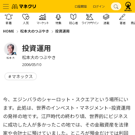
口座開設
ログイン
新着
人気
マーケット
特集
初心者
ライフデザイン
連載
著者
商
HOME
松本大のつぶやき
投資運用
投資運用
松本大のつぶやき
松本 大
2006/05/10
マネックス
今、エジンバラのシャーロット・スクエアという場所にい
ます。此処は、世界のインベスト・マネジメント−投資運用
の発祥の地です。江戸時代の終わり頃、世界的にビジネス
に成功した人が多かったこの地では、その金融資産を法律
家や会計士に預けていました。ところが預金だけでは利回