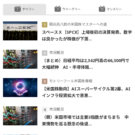
デイリー
ウイークリー
マンスリー
岡元兵八郎の米国株マスターへの道
スペースＸ［SPCX］上場後初の決算発表、数字
は良かったが株価が下落...
市況概況
（まとめ）日経平均は2,342円高の66,300円で
大幅続伸 AI・半導体銘...
モトリーフール米国株情報
【米国株動向】AIスーパーサイクル第2幕、AI
インフラ投資拡大で恩恵...
市況概況
（朝）米国市場では主要3指数がまちまち 中
東情勢を巡る懸念の後退...