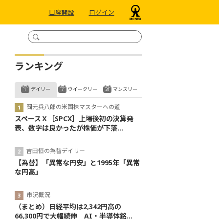
口座開設
ログイン
ランキング
デイリー
ウイークリー
マンスリー
岡元兵八郎の米国株マスターへの道
スペースＸ［SPCX］上場後初の決算発
表、数字は良かったが株価が下落...
吉田恒の為替デイリー
【為替】「異常な円安」と1995年「異常
な円高」
市況概況
（まとめ）日経平均は2,342円高の
66,300円で大幅続伸 AI・半導体銘...