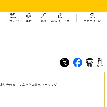
者
ライフデザイン
連載
著者
商
品・
サービス
マネクリとは
印刷
ｱﾝｹｰﾄ
締役会議長 、マネックス証券 ファウンダー