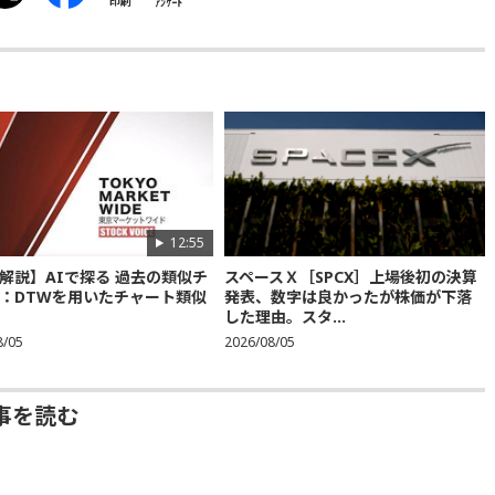
印刷
ｱﾝｹｰﾄ
12:55
解説】AIで探る 過去の類似チ
スペースＸ［SPCX］上場後初の決算
：DTWを用いたチャート類似
発表、数字は良かったが株価が下落
した理由。スタ...
8/05
2026/08/05
事を読む