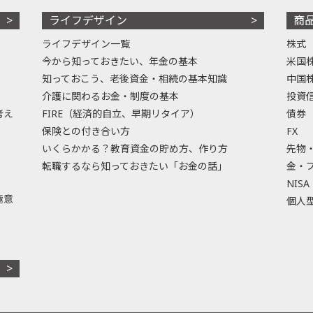
ライフデザイン
商
ライフデザイン一覧
株式
今から知っておきたい、年金の基本
米国
知っておこう、老後資金・相続の基本知識
中国
介護に関わるお金・制度の基本
投資
考え
FIRE（経済的自立、早期リタイア）
債券
保険との付き合い方
FX
いくらかかる？教育資金の貯め方、作り方
先物
転職するなら知っておきたい「お金の話」
金・
NISA
極意
個人型