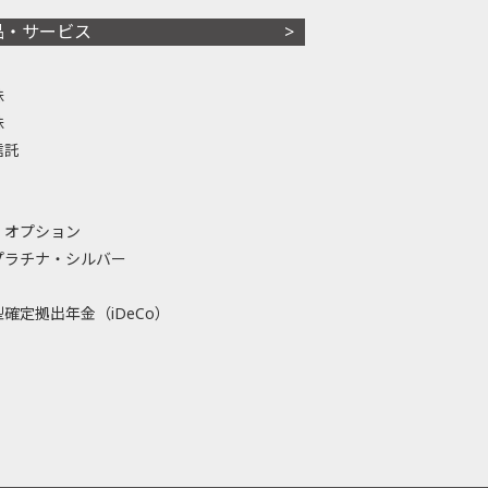
品・サービス
株
株
信託
・オプション
プラチナ・シルバー
確定拠出年金（iDeCo）