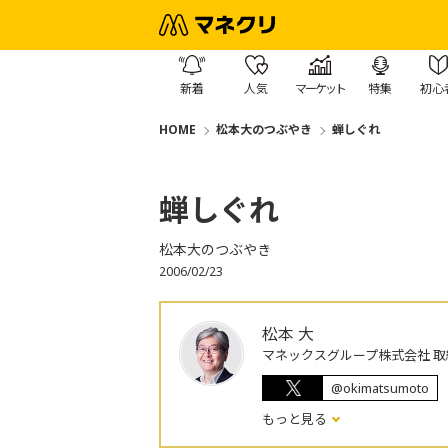
新着
人気
マーケット
特集
初心
HOME
松本大のつぶやき
蝉しぐれ
蝉しぐれ
松本大のつぶやき
2006/02/23
松本 大
マネックスグループ株式会社 取
@okimatsumoto
もっと見る