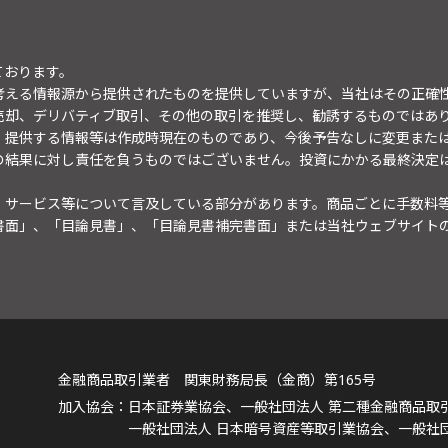
ております。
考える情報源から提供されたものを提供していますが、当社はその正確
売却、デリバティブ取引、その他の取引を推奨し、勧誘するものではあ
。提供する情報等は作成時現在のものであり、今後予告なしに変更また
の結果に対し責任を負うものではございません。投資にかかる最終決定
・サービス等について言及している部分があります。商品ごとに手数料
書面」、「目論見書」、「目論見書補完書面」または当社ウェブサイト
金融商品取引業者 関東財務局長（金商）第165号
日本証券業協会、一般社団法人 第二種金融商品取
一般社団法人 日本暗号資産等取引業協会、一般社