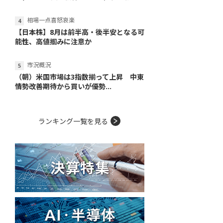
相場一点喜怒哀楽
【日本株】8月は前半高・後半安となる可
能性、高値掴みに注意か
市況概況
（朝）米国市場は3指数揃って上昇 中東
情勢改善期待から買いが優勢...
ランキング一覧を見る