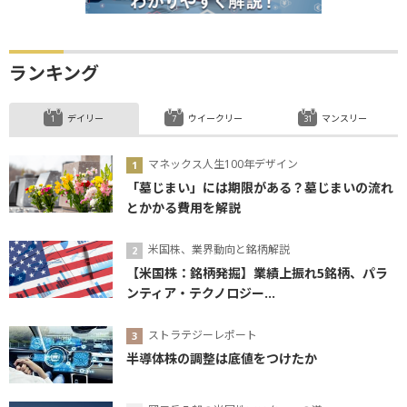
ランキング
デイリー
ウイークリー
マンスリー
マネックス人生100年デザイン
「墓じまい」には期限がある？墓じまいの流れ
とかかる費用を解説
米国株、業界動向と銘柄解説
【米国株：銘柄発掘】業績上振れ5銘柄、パラ
ンティア・テクノロジー...
ストラテジーレポート
半導体株の調整は底値をつけたか