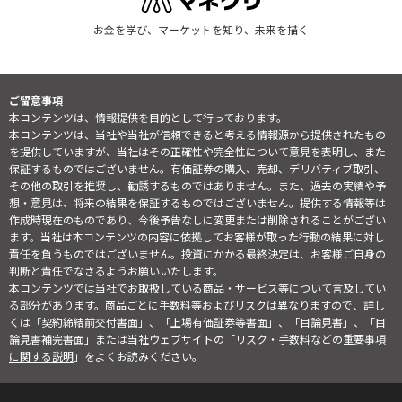
お金を学び、マーケットを知り、未来を描く
ご留意事項
本コンテンツは、情報提供を目的として行っております。
本コンテンツは、当社や当社が信頼できると考える情報源から提供されたもの
を提供していますが、当社はその正確性や完全性について意見を表明し、また
保証するものではございません。有価証券の購入、売却、デリバティブ取引、
その他の取引を推奨し、勧誘するものではありません。また、過去の実績や予
想・意見は、将来の結果を保証するものではございません。提供する情報等は
作成時現在のものであり、今後予告なしに変更または削除されることがござい
ます。当社は本コンテンツの内容に依拠してお客様が取った行動の結果に対し
責任を負うものではございません。投資にかかる最終決定は、お客様ご自身の
判断と責任でなさるようお願いいたします。
本コンテンツでは当社でお取扱している商品・サービス等について言及してい
る部分があります。商品ごとに手数料等およびリスクは異なりますので、詳し
くは「契約締結前交付書面」、「上場有価証券等書面」、「目論見書」、「目
論見書補完書面」または当社ウェブサイトの「
リスク・手数料などの重要事項
に関する説明
」をよくお読みください。