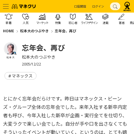
口座開設
ログイン
新着
人気
マーケット
特集
初心者
ライフデザイン
連載
著者
商
HOME
松本大のつぶやき
忘年会、再び
忘年会、再び
松本大のつぶやき
松本 大
2005/12/22
マネックス
とにかく忘年会だらけです。昨日はマネックス・ビーン
ズ・グループ全体の忘年会でした。来年入社する新卒内定
者も呼び、今年入社した新卒が企画・実行全てを仕切り、
大変ラクで楽しい会でした。自分が手や口を出さなくても
そういったイベントが動いていく、というのは、とても嬉