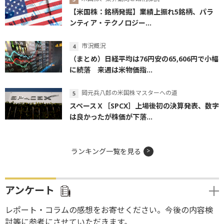
【米国株：銘柄発掘】業績上振れ5銘柄、パラ
ンティア・テクノロジー...
市況概況
（まとめ）日経平均は76円安の65,606円で小幅
に続落 来週は米物価指...
岡元兵八郎の米国株マスターへの道
スペースＸ［SPCX］上場後初の決算発表、数字
は良かったが株価が下落...
ランキング一覧を見る
アンケート
レポート・コラムの感想をお寄せください。今後の内容検
討等に参考にさせていただきます。