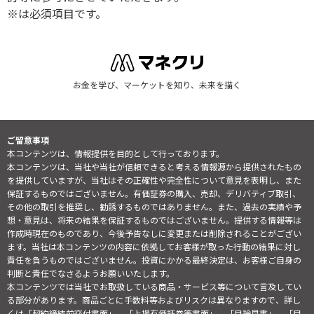
※は必須項目です。
お金を学び、マーケットを知り、未来を描く
ご留意事項
本コンテンツは、情報提供を目的として行っております。
本コンテンツは、当社や当社が信頼できると考える情報源から提供されたもの
を提供していますが、当社はその正確性や完全性について意見を表明し、また
保証するものではございません。有価証券の購入、売却、デリバティブ取引、
その他の取引を推奨し、勧誘するものではありません。また、過去の実績や予
想・意見は、将来の結果を保証するものではございません。提供する情報等は
作成時現在のものであり、今後予告なしに変更または削除されることがござい
ます。当社は本コンテンツの内容に依拠してお客様が取った行動の結果に対し
責任を負うものではございません。投資にかかる最終決定は、お客様ご自身の
判断と責任でなさるようお願いいたします。
本コンテンツでは当社でお取扱している商品・サービス等について言及してい
る部分があります。商品ごとに手数料等およびリスクは異なりますので、詳し
くは「契約締結前交付書面」、「上場有価証券等書面」、「目論見書」、「目