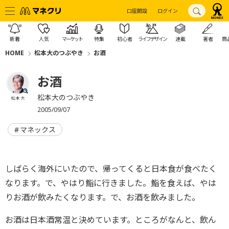
口座開設
ログイン
新着
人気
マーケット
特集
初心者
ライフデザイン
連載
著者
商
HOME
松本大のつぶやき
お酒
お酒
松本大のつぶやき
松本 大
2005/09/07
マネックス
しばらく海外にいたので、帰ってくると日本食が食べたく
なります。で、やはり鮨に行きました。鮨を食えば、やは
りお酒が飲みたくなります。で、お酒を飲みました。
お酒は日本酒常温と決めています。ところがなんと、飲ん