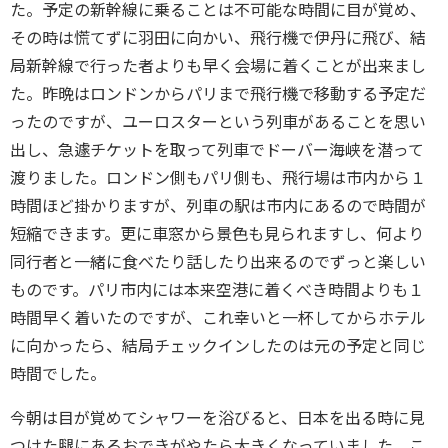
た。予定の新幹線に乗ることは不可能な時間に目が覚め、
その時は慌てずに羽田に向かい、飛行機で伊丹に飛び、結
局新幹線で行った者よりも早く会場に着くことが出来まし
た。昨晩はロンドンからパリまで飛行機で移動する予定だ
ったのですが、ユーロスターという列車があることを思い
出し、急遽チケットを取って列車でドーバー海峡を潜って
渡りました。ロンドン側もパリ側も、飛行場は市内から１
時間ほど掛かりますが、列車の駅は市内にあるので時間が
短縮できます。更に車窓から景色も見られますし、何より
同行者と一緒に食べたり話したり出来るのでずっと楽しい
ものです。パリ市内には本来空港に着くべき時間よりも１
時間早く着いたのですが、これ幸いと一杯してからホテル
に向かったら、結局チェックインしたのは元の予定と同じ
時間でした。
今朝は目が覚めてシャワーを浴びると、日本を出る時に見
つけた腿にあるおできがやたら大きくなっていました。こ