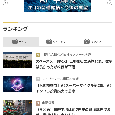
ランキング
デイリー
ウイークリー
マンスリー
岡元兵八郎の米国株マスターへの道
スペースＸ［SPCX］上場後初の決算発表、数字
は良かったが株価が下落...
モトリーフール米国株情報
【米国株動向】AIスーパーサイクル第2幕、AI
インフラ投資拡大で恩恵...
市況概況
（まとめ）日経平均は617円安の65,683円で反