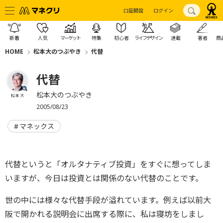
口座開設
ログイン
新着
人気
マーケット
特集
初心者
ライフデザイン
連載
著者
商
HOME
松本大のつぶやき
代替
代替
松本大のつぶやき
松本 大
2005/08/23
マネックス
代替というと「オルタナティブ投資」をすぐに想ってしま
いますが、今日は投資とは関係のない代替のことです。
世の中には様々な代替手段が溢れています。例えば以前大
阪で開かれる説明会に出席する際に、私は寝坊をしまし