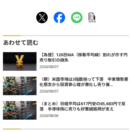
ｱﾝｹｰﾄ
あわせて読む
【為替】120日MA（移動平均線）割れが示す円
売り取引の損失
2026/08/07
（朝）米国市場は3指数揃って下落 中東情勢悪
化懸念から投資家心理が悪化し売り優...
2026/08/07
（まとめ）日経平均は617円安の65,683円で反
落 半導体株に売りも好業績銘柄が支え
2026/08/06