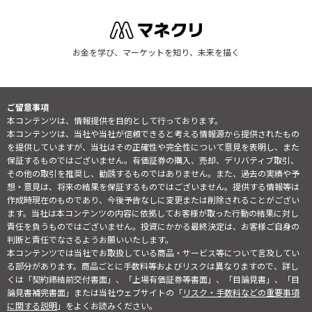
お金を学び、マーケットを知り、未来を描く
ご留意事項
本コンテンツは、情報提供を目的として行っております。
本コンテンツは、当社や当社が信頼できると考える情報源から提供されたもの
を提供していますが、当社はその正確性や完全性について意見を表明し、また
保証するものではございません。有価証券の購入、売却、デリバティブ取引、
その他の取引を推奨し、勧誘するものではありません。また、過去の実績や予
想・意見は、将来の結果を保証するものではございません。提供する情報等は
作成時現在のものであり、今後予告なしに変更または削除されることがござい
ます。当社は本コンテンツの内容に依拠してお客様が取った行動の結果に対し
責任を負うものではございません。投資にかかる最終決定は、お客様ご自身の
判断と責任でなさるようお願いいたします。
本コンテンツでは当社でお取扱している商品・サービス等について言及してい
る部分があります。商品ごとに手数料等およびリスクは異なりますので、詳し
くは「契約締結前交付書面」、「上場有価証券等書面」、「目論見書」、「目
論見書補完書面」または当社ウェブサイトの「
リスク・手数料などの重要事項
に関する説明
」をよくお読みください。