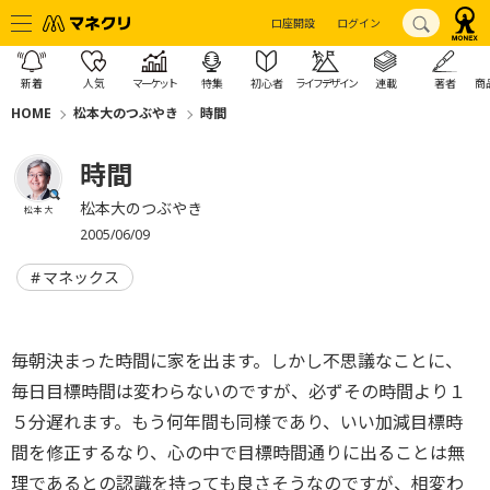
口座開設
ログイン
新着
人気
マーケット
特集
初心者
ライフデザイン
連載
著者
商
HOME
松本大のつぶやき
時間
時間
松本大のつぶやき
松本 大
2005/06/09
マネックス
毎朝決まった時間に家を出ます。しかし不思議なことに、
毎日目標時間は変わらないのですが、必ずその時間より１
５分遅れます。もう何年間も同様であり、いい加減目標時
間を修正するなり、心の中で目標時間通りに出ることは無
理であるとの認識を持っても良さそうなのですが、相変わ