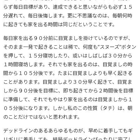
らず毎日目標があり、達成できると思いながらも必ず１５
分遅れて、毎日後悔します。更に不思議なのは、毎朝何時
に起きても家を出る時間は同じだということです。
毎日家を出る９０分前に目覚ましを掛けているのですが、
そのまま一発で起きることは稀で、何度も”スヌーズ”ボタン
を押して、１５分寝坊したり、或いはしばしば３０分から
１時間寝坊します。それでも家を出るのは、目覚ましの時
間から１０５分後です。たまに目覚ましよりも早く起きる
ことがあります。目覚ましより３０分早く起きて、目覚ま
しから９０分後を目標に、即ち起きてから２時間後を目標
に準備して、それでもやはり家を出るのは目覚ましから１
０５分後になります。しかし私のこの性質（タチ）は、朝
のことだけではないと思われます。
デッドラインのあるあらゆるものが、早めに着手してもギ
リギリに着手しても、結局デッドラインぴったりに完了し