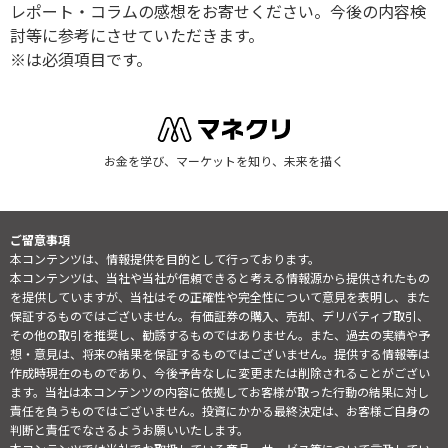
レポート・コラムの感想をお寄せください。今後の内容検
討等に参考にさせていただきます。
※は必須項目です。
お金を学び、マーケットを知り、未来を描く
ご留意事項
本コンテンツは、情報提供を目的として行っております。
本コンテンツは、当社や当社が信頼できると考える情報源から提供されたもの
を提供していますが、当社はその正確性や完全性について意見を表明し、また
保証するものではございません。有価証券の購入、売却、デリバティブ取引、
その他の取引を推奨し、勧誘するものではありません。また、過去の実績や予
想・意見は、将来の結果を保証するものではございません。提供する情報等は
作成時現在のものであり、今後予告なしに変更または削除されることがござい
ます。当社は本コンテンツの内容に依拠してお客様が取った行動の結果に対し
責任を負うものではございません。投資にかかる最終決定は、お客様ご自身の
判断と責任でなさるようお願いいたします。