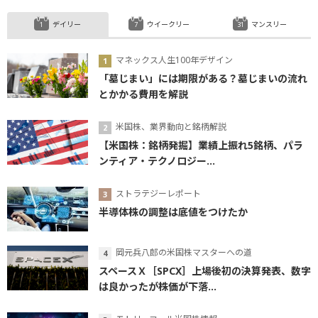
デイリー
ウイークリー
マンスリー
マネックス人生100年デザイン
「墓じまい」には期限がある？墓じまいの流れ
とかかる費用を解説
米国株、業界動向と銘柄解説
【米国株：銘柄発掘】業績上振れ5銘柄、パラ
ンティア・テクノロジー...
ストラテジーレポート
半導体株の調整は底値をつけたか
岡元兵八郎の米国株マスターへの道
スペースＸ［SPCX］上場後初の決算発表、数字
は良かったが株価が下落...