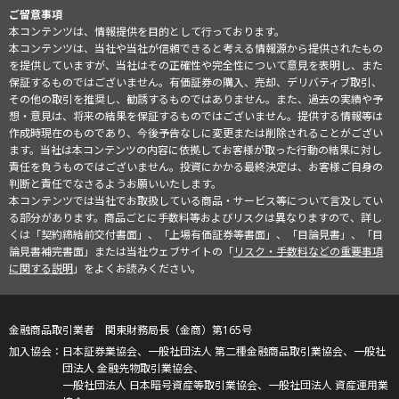
ご留意事項
本コンテンツは、情報提供を目的として行っております。
本コンテンツは、当社や当社が信頼できると考える情報源から提供されたもの
を提供していますが、当社はその正確性や完全性について意見を表明し、また
保証するものではございません。有価証券の購入、売却、デリバティブ取引、
その他の取引を推奨し、勧誘するものではありません。また、過去の実績や予
想・意見は、将来の結果を保証するものではございません。提供する情報等は
作成時現在のものであり、今後予告なしに変更または削除されることがござい
ます。当社は本コンテンツの内容に依拠してお客様が取った行動の結果に対し
責任を負うものではございません。投資にかかる最終決定は、お客様ご自身の
判断と責任でなさるようお願いいたします。
本コンテンツでは当社でお取扱している商品・サービス等について言及してい
る部分があります。商品ごとに手数料等およびリスクは異なりますので、詳し
くは「契約締結前交付書面」、「上場有価証券等書面」、「目論見書」、「目
論見書補完書面」または当社ウェブサイトの「
リスク・手数料などの重要事項
に関する説明
」をよくお読みください。
金融商品取引業者 関東財務局長（金商）第165号
日本証券業協会、一般社団法人 第二種金融商品取引業協会、一般社
団法人 金融先物取引業協会、
一般社団法人 日本暗号資産等取引業協会、一般社団法人 資産運用業