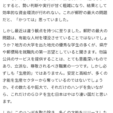
とすると、勢い判断や実行が甘く粗雑になり、結果として
効率的な資金環流が行われない。これが郵貯の最大の問題
だと、「かつては」思っていました。
しかし最近は違う観点を持つに至りました。郵貯の最大の
問題は、有能な人材を埋没させていることではないでしょ
うか？地方の大学を出た地元の優秀な学生の多くが、県庁
や郵便局を就職先の第一志望としていると聞きます。勿論
公共のサービスを提供することは、とても意義深いもので
あり、立派な、尊敬されるべき職業の一つです。しかし必
ずしも「生産的」ではありません。安定と高給が、多くの
才能を生産セクターから奪っているのではないでしょう
か。その数たるや厖大で、それだけのハンデを負いなが
ら、これだけのＧＤＰを生む日本はやはり凄い国だと思い
ます。
しかしこのハンデを取り除き、多くの才能をリリースした