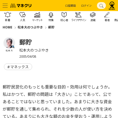
口座開設
ログイン
新着
人気
マーケット
特集
初心者
ライフデザイン
連載
著者
商
HOME
松本大のつぶやき
郵貯
郵貯
松本大のつぶやき
松本 大
2005/04/08
マネックス
郵貯民営化のもっとも重要な目的・効用は何でしょうか。
私はかつて、郵貯の問題は「大きい」ことであって、公で
あることではないと思っていました。あまりに大きな資金
が郵貯を通して集められ、それを少数の人が使い方を決め
ている。あまりにも大きな額のお金を使おう・運用しよう