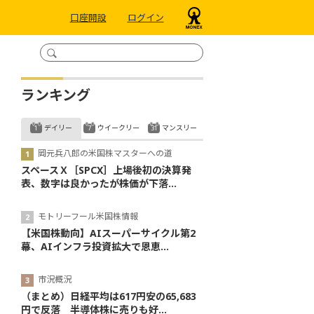
口座開設
ログイン
ランキング
デイリー
ウイークリー
マンスリー
岡元兵八郎の米国株マスターへの道
スペースＸ［SPCX］上場後初の決算発
表、数字は良かったが株価が下落...
モトリーフール米国株情報
【米国株動向】AIスーパーサイクル第2
幕、AIインフラ投資拡大で恩恵...
市況概況
（まとめ）日経平均は617円安の65,683
円で反落 半導体株に売りも好...