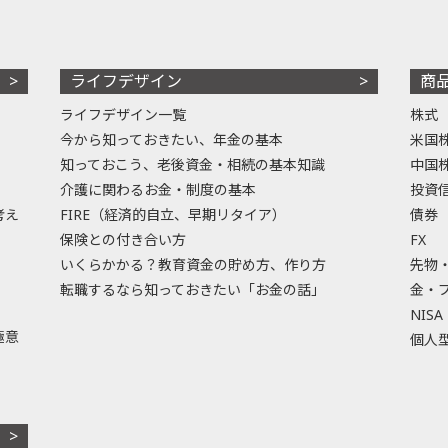
ライフデザイン
商
ライフデザイン一覧
株式
今から知っておきたい、年金の基本
米国
知っておこう、老後資金・相続の基本知識
中国
介護に関わるお金・制度の基本
投資
考え
FIRE（経済的自立、早期リタイア）
債券
保険との付き合い方
FX
いくらかかる？教育資金の貯め方、作り方
先物
転職するなら知っておきたい「お金の話」
金・
NISA
極意
個人型