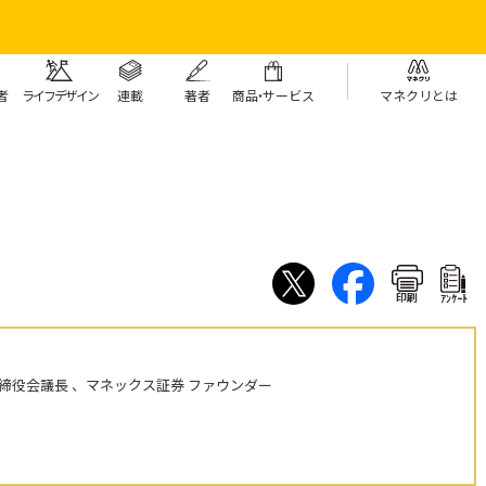
者
ライフデザイン
連載
著者
商
品・
サービス
マネクリとは
印刷
ｱﾝｹｰﾄ
締役会議長 、マネックス証券 ファウンダー