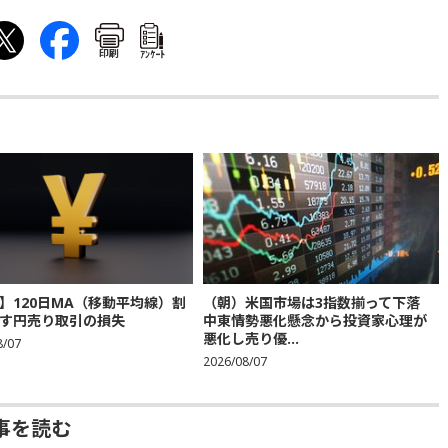
印刷
ｱﾝｹｰﾄ
】120日MA（移動平均線）割
（朝）米国市場は3指数揃って下落
す円売り取引の損失
中東情勢悪化懸念から投資家心理が
悪化し売り優...
8/07
2026/08/07
事を読む