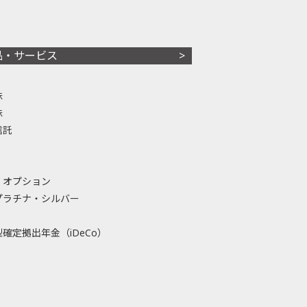
品・サービス
株
株
信託
・オプション
プラチナ・シルバー
確定拠出年金（iDeCo）