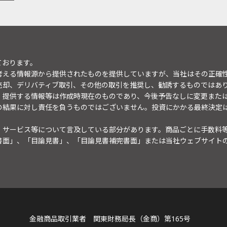
ております。
考える情報源から提供されたものを提供していますが、当社はその正確
売却、デリバティブ取引、その他の取引を推奨し、勧誘するものではあ
。提供する情報等は作成時現在のものであり、今後予告なしに変更また
の結果に対し責任を負うものではございません。投資にかかる最終決定
・サービス等について言及している部分があります。商品ごとに手数料
書面」、「目論見書」、「目論見書補完書面」または当社ウェブサイト
金融商品取引業者 関東財務局長（金商）第165号