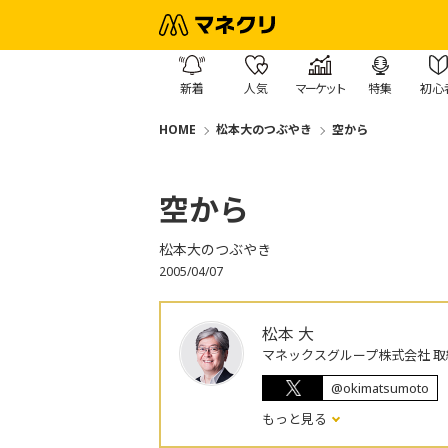
新着
人気
マーケット
特集
初心
HOME
松本大のつぶやき
空から
空から
松本大のつぶやき
2005/04/07
松本 大
マネックスグループ株式会社 取
@okimatsumoto
もっと見る