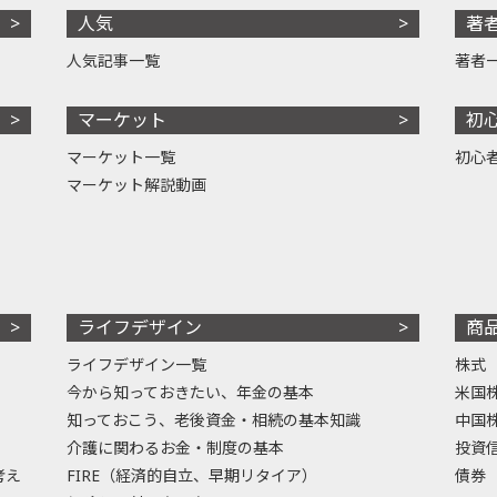
人気
著
人気記事一覧
著者
マーケット
初
マーケット一覧
初心
マーケット解説動画
ライフデザイン
商
ライフデザイン一覧
株式
今から知っておきたい、年金の基本
米国
知っておこう、老後資金・相続の基本知識
中国
介護に関わるお金・制度の基本
投資
考え
FIRE（経済的自立、早期リタイア）
債券