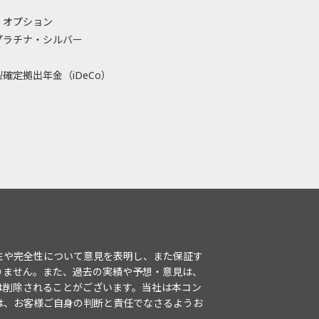
・オプション
プラチナ・シルバー
確定拠出年金（iDeCo）
性や完全性について意見を表明し、また保証す
りません。また、過去の実績や予想・意見は、
は削除されることがございます。当社は本コン
は、お客様ご自身の判断と責任でなさるようお