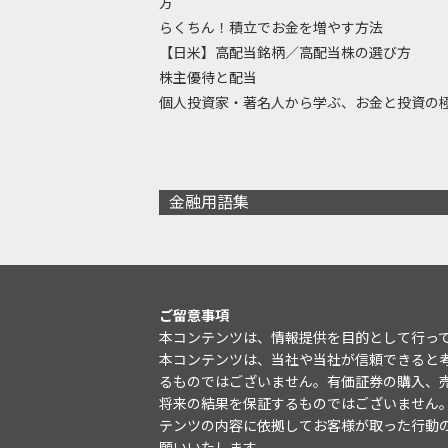
方
らくちん！積立でお金を増やす方法
【日米】高配当銘柄／高配当株の選び方
株主優待と配当
個人投資家・著名人から学ぶ、お金と投資の
金融用語集
ご留意事項
本コンテンツは、情報提供を目的として行っ
本コンテンツは、当社や当社が信頼できると
るものではございません。有価証券の購入、
将来の結果を保証するものではございません
テンツの内容に依拠してお客様が取った行動
願いいたします。