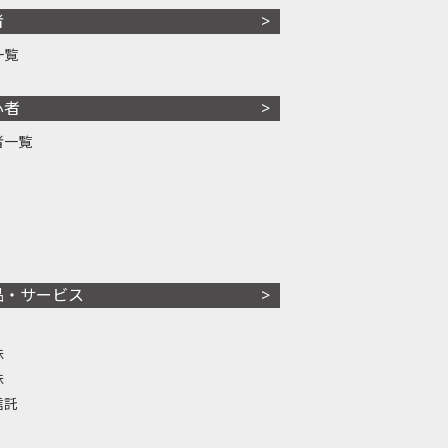
者
一覧
心者
者一覧
品・サービス
株
株
信託