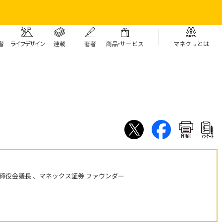
者
ライフデザイン
連載
著者
商
品・
サービス
マネクリとは
印刷
ｱﾝｹｰﾄ
締役会議長 、マネックス証券 ファウンダー