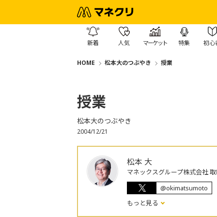
新着
人気
マーケット
特集
初心
HOME
松本大のつぶやき
授業
授業
松本大のつぶやき
2004/12/21
松本 大
マネックスグループ株式会社 取
@okimatsumoto
もっと見る