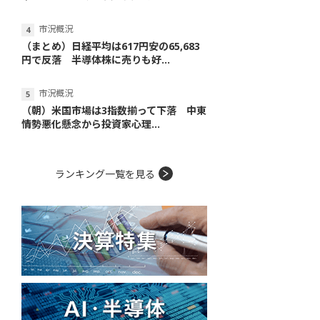
市況概況
（まとめ）日経平均は617円安の65,683
円で反落 半導体株に売りも好...
市況概況
（朝）米国市場は3指数揃って下落 中東
情勢悪化懸念から投資家心理...
ランキング一覧を見る