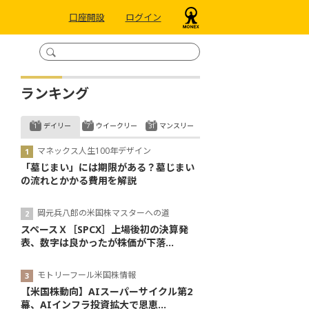
口座開設
ログイン
ランキング
デイリー
ウイークリー
マンスリー
マネックス人生100年デザイン
「墓じまい」には期限がある？墓じまい
の流れとかかる費用を解説
岡元兵八郎の米国株マスターへの道
スペースＸ［SPCX］上場後初の決算発
表、数字は良かったが株価が下落...
モトリーフール米国株情報
【米国株動向】AIスーパーサイクル第2
幕、AIインフラ投資拡大で恩恵...