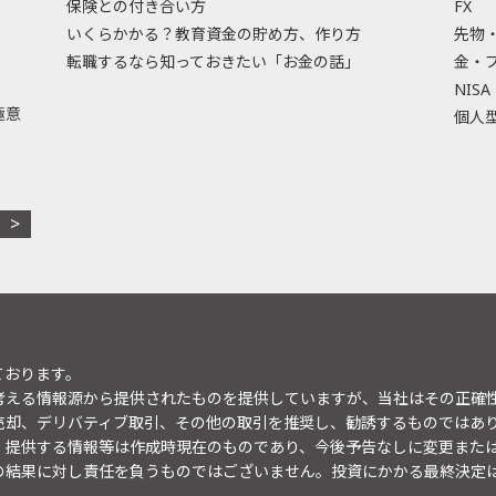
保険との付き合い方
FX
いくらかかる？教育資金の貯め方、作り方
先物
転職するなら知っておきたい「お金の話」
金・
NISA
極意
個人型
ております。
考える情報源から提供されたものを提供していますが、当社はその正確
売却、デリバティブ取引、その他の取引を推奨し、勧誘するものではあ
。提供する情報等は作成時現在のものであり、今後予告なしに変更また
の結果に対し責任を負うものではございません。投資にかかる最終決定