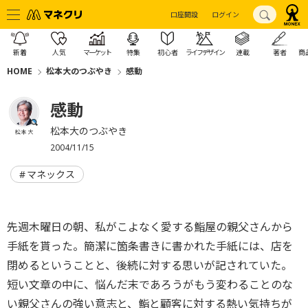
口座開設
ログイン
新着
人気
マーケット
特集
初心者
ライフデザイン
連載
著者
商
HOME
松本大のつぶやき
感動
感動
松本大のつぶやき
松本 大
2004/11/15
マネックス
先週木曜日の朝、私がこよなく愛する鮨屋の親父さんから
手紙を貰った。簡潔に箇条書きに書かれた手紙には、店を
閉めるということと、後続に対する思いが記されていた。
短い文章の中に、悩んだ末であろうがもう変わることのな
い親父さんの強い意志と、鮨と顧客に対する熱い気持ちが