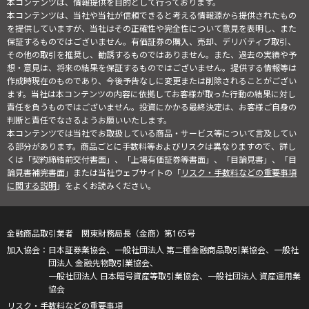
本コンテンツは、情報提供を目的として行っております。
本コンテンツは、当社や当社が信頼できると考える情報源から提供されたもの
を提供していますが、当社はその正確性や完全性について意見を表明し、また
保証するものではございません。有価証券の購入、売却、デリバティブ取引、
その他の取引を推奨し、勧誘するものではありません。また、過去の実績や予
想・意見は、将来の結果を保証するものではございません。提供する情報等は
作成時現在のものであり、今後予告なしに変更または削除されることがござい
ます。当社は本コンテンツの内容に依拠してお客様が取った行動の結果に対し
責任を負うものではございません。投資にかかる最終決定は、お客様ご自身の
判断と責任でなさるようお願いいたします。
本コンテンツでは当社でお取扱している商品・サービス等について言及してい
る部分があります。商品ごとに手数料等およびリスクは異なりますので、詳し
くは「契約締結前交付書面」、「上場有価証券等書面」、「目論見書」、「目
論見書補完書面」または当社ウェブサイトの「
リスク・手数料などの重要事項
に関する説明
」をよくお読みください。
金融商品取引業者 関東財務局長（金商）第165号
日本証券業協会、一般社団法人 第二種金融商品取引業協会、一般社
団法人 金融先物取引業協会、
一般社団法人 日本暗号資産等取引業協会、一般社団法人 資産運用業
協会
リスク・手数料などの重要事項