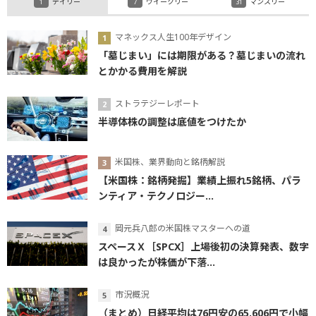
デイリー
ウイークリー
マンスリー
マネックス人生100年デザイン
「墓じまい」には期限がある？墓じまいの流れ
とかかる費用を解説
ストラテジーレポート
半導体株の調整は底値をつけたか
米国株、業界動向と銘柄解説
【米国株：銘柄発掘】業績上振れ5銘柄、パラ
ンティア・テクノロジー...
岡元兵八郎の米国株マスターへの道
スペースＸ［SPCX］上場後初の決算発表、数字
は良かったが株価が下落...
市況概況
（まとめ）日経平均は76円安の65,606円で小幅