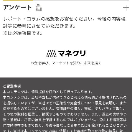
アンケート
レポート・コラムの感想をお寄せください。今後の内容検
討等に参考にさせていただきます。
※は必須項目です。
お金を学び、マーケットを知り、未来を描く
ご留意事項
本コンテンツは、情報提供を目的として行っております。
本コンテンツは、当社や当社が信頼できると考える情報源から提供されたもの
を提供していますが、当社はその正確性や完全性について意見を表明し、また
保証するものではございません。有価証券の購入、売却、デリバティブ取引、
その他の取引を推奨し、勧誘するものではありません。また、過去の実績や予
想・意見は、将来の結果を保証するものではございません。提供する情報等は
作成時現在のものであり、今後予告なしに変更または削除されることがござい
ます。当社は本コンテンツの内容に依拠してお客様が取った行動の結果に対し