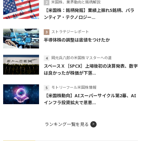
米国株、業界動向と銘柄解説
【米国株：銘柄発掘】業績上振れ5銘柄、パラ
ンティア・テクノロジー...
ストラテジーレポート
半導体株の調整は底値をつけたか
岡元兵八郎の米国株マスターへの道
スペースＸ［SPCX］上場後初の決算発表、数字
は良かったが株価が下落...
モトリーフール米国株情報
【米国株動向】AIスーパーサイクル第2幕、AI
インフラ投資拡大で恩恵...
ランキング一覧を見る