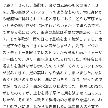
は履きませんし、革靴も、底がゴム底のものは履きませ
ん。足の裏はダストシュートのようなもので、常に身体か
ら老廃物が排泄されていると感じており、どうも革底でな
いとその排泄物が外に出て行かない気がして嫌なのです。
ですから私にとって、革底の革靴は重要な健康法の一部で
す。その革靴が、雨の日には悲鳴を出す気がしますし、第
一足下から湿ってきていい気がしません。先日、ビジネ
ス・ディナーを終えてレストランから出ると雨がザァーザ
ァー降りで、辺り一面水溜まりだらけでした。神経質に水
溜まりを避けながら歩いたのですが、それでもドンドン水
が浸みてきて、足の裏はかなり濡れてしまいました。駅に
着くと寒さの所為かお手洗いに行きたくなり、寄ったので
すが、なんと床一面が水溜まり状態でした。極端に嫌な気
がしたのですが、止むを得ず早々に用を済ませて出て来ま
したが、そのあとは敢えて駅構内の水溜まりを選んで、わ
ざと靴を水に浸けながら歩きました。本年最大の不覚で