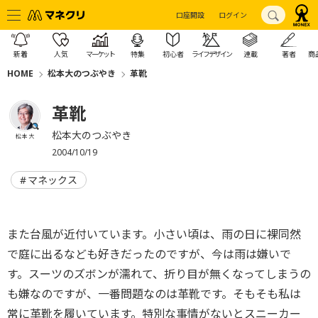
口座開設
ログイン
新着
人気
マーケット
特集
初心者
ライフデザイン
連載
著者
商
HOME
松本大のつぶやき
革靴
革靴
松本大のつぶやき
松本 大
2004/10/19
マネックス
また台風が近付いています。小さい頃は、雨の日に裸同然
で庭に出るなども好きだったのですが、今は雨は嫌いで
す。スーツのズボンが濡れて、折り目が無くなってしまうの
も嫌なのですが、一番問題なのは革靴です。そもそも私は
常に革靴を履いています。特別な事情がないとスニーカー