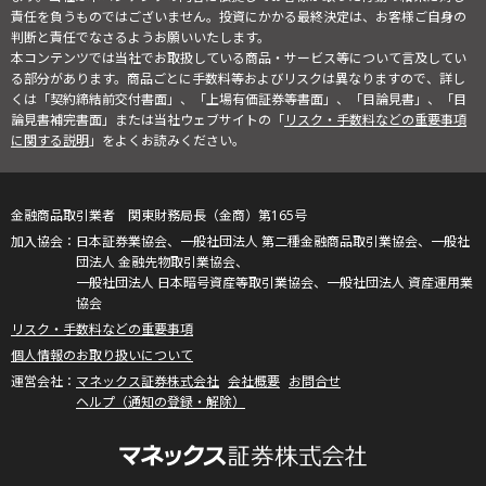
責任を負うものではございません。投資にかかる最終決定は、お客様ご自身の
判断と責任でなさるようお願いいたします。
本コンテンツでは当社でお取扱している商品・サービス等について言及してい
る部分があります。商品ごとに手数料等およびリスクは異なりますので、詳し
くは「契約締結前交付書面」、「上場有価証券等書面」、「目論見書」、「目
論見書補完書面」または当社ウェブサイトの「
リスク・手数料などの重要事項
に関する説明
」をよくお読みください。
金融商品取引業者 関東財務局長（金商）第165号
日本証券業協会、一般社団法人 第二種金融商品取引業協会、一般社
団法人 金融先物取引業協会、
一般社団法人 日本暗号資産等取引業協会、一般社団法人 資産運用業
協会
リスク・手数料などの重要事項
個人情報のお取り扱いについて
マネックス証券株式会社
会社概要
お問合せ
ヘルプ（通知の登録・解除）