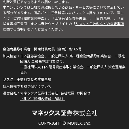
判断と責任でなさるようお願いいたします。
本コンテンツでは当社でお取扱している商品・サービス等について言及してい
る部分があります。商品ごとに手数料等およびリスクは異なりますので、詳し
くは「契約締結前交付書面」、「上場有価証券等書面」、「目論見書」、「目
論見書補完書面」または当社ウェブサイトの「
リスク・手数料などの重要事項
に関する説明
」をよくお読みください。
金融商品取引業者 関東財務局長（金商）第165号
日本証券業協会、一般社団法人 第二種金融商品取引業協会、一般社
団法人 金融先物取引業協会、
一般社団法人 日本暗号資産等取引業協会、一般社団法人 資産運用業
協会
リスク・手数料などの重要事項
個人情報のお取り扱いについて
マネックス証券株式会社
会社概要
お問合せ
ヘルプ（通知の登録・解除）
COPYRIGHT © MONEX, Inc.