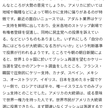
んなところが大勢の意見でしょうか。アメリカに於いては
地域や職種などによって明らかに支持に偏りがあるのが特
徴です。最近の面白いニュースでは、アダルト業界はケリ
ー支持を鮮明に出しており、全米各地のストリップ劇場で
有権者登録を促進し、同時に民主党への投票を訴えてい
る、などというものもありました。いずれにしろ「自分の
為にはどちらが大統領になる方がいいか」という判断基準
で投票が行われるようです。ところで今朝の朝日新聞によ
ると、世界１０ヶ国に於いてブッシュ再選を望むかケリー
当選を望むかのアンケート調査をしたところ、フランス・
韓国で圧倒的にケリー支持、カナダ、スペイン、メキシ
コ、オーストラリア、イギリス、日本を含めた８ヶ国でケ
リー側で、ロシアでほぼ半々、唯一イスラエルでのみブッ
シュ支持とのことでした。アメリカの大統領は、或る意味
で世界一権力を持った人です。世界市民がアメリカ大統領
選に投票できたら、まず間違いなくブッシュは落選するで