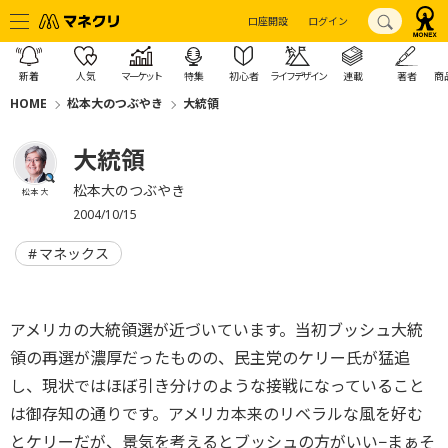
口座開設
ログイン
新着
人気
マーケット
特集
初心者
ライフデザイン
連載
著者
商
HOME
松本大のつぶやき
大統領
大統領
松本大のつぶやき
松本 大
2004/10/15
マネックス
アメリカの大統領選が近づいています。当初ブッシュ大統
領の再選が濃厚だったものの、民主党のケリー氏が猛追
し、現状ではほぼ引き分けのような接戦になっていること
は御存知の通りです。アメリカ本来のリベラルな風を好む
とケリーだが、景気を考えるとブッシュの方がいい−まぁそ