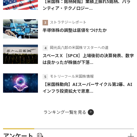
【米国株：銘柄発掘】業績上振れ5銘柄、パラ
ンティア・テクノロジー...
ストラテジーレポート
半導体株の調整は底値をつけたか
岡元兵八郎の米国株マスターへの道
スペースＸ［SPCX］上場後初の決算発表、数字
は良かったが株価が下落...
モトリーフール米国株情報
【米国株動向】AIスーパーサイクル第2幕、AI
インフラ投資拡大で恩恵...
ランキング一覧を見る
アンケート