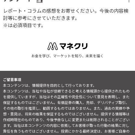
レポート・コラムの感想をお寄せください。今後の内容検
討等に参考にさせていただきます。
※は必須項目です。
お金を学び、マーケットを知り、未来を描く
ご留意事項
本コンテンツは、情報提供を目的として行っております。
本コンテンツは、当社や当社が信頼できると考える情報源から提供されたもの
を提供していますが、当社はその正確性や完全性について意見を表明し、また
保証するものではございません。有価証券の購入、売却、デリバティブ取引、
その他の取引を推奨し、勧誘するものではありません。また、過去の実績や予
想・意見は、将来の結果を保証するものではございません。提供する情報等は
作成時現在のものであり、今後予告なしに変更または削除されることがござい
ます。当社は本コンテンツの内容に依拠してお客様が取った行動の結果に対し
責任を負うものではございません。投資にかかる最終決定は、お客様ご自身の