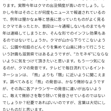
ります。実際今年はクマの出没頻度が高いのでしょう。し
かし今年はそのことが何度もニュースで報道されているの
で、例年は狸かなぁ等と悠長に思っていたものがよく見る
とクマであったとか、普段は一々通報しないものまでも今
年は連絡してしまうとか、そんな形でのインフレ効果もあ
るのではないでしょうか。クマが山から下りてこないよう
に、公園や校庭のどんぐりを集めて山奥に持って行こうと
いう計画も滋賀県ではあるようですが、”カモネギ”にならな
いように気をつけて頂きたいと思います。もう一つ気にな
るのが、クマの発音です。テレビで毎日流れているイント
ネーションは、「熊」よりも「隈」に近いように聞こえま
す。調べてみると「熊」の発音は、かなり微妙なようです
が、その為に各アナウンサーの発音に違いが出ないよう
に、敢えて微妙さを取り除いて発音させているのではない
でしょうか？杞憂であればいいのですが、言葉は大切にし
たいものだと思います。