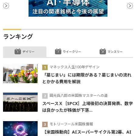
ランキング
デイリー
ウイークリー
マンスリー
マネックス人生100年デザイン
「墓じまい」には期限がある？墓じまいの流れ
とかかる費用を解説
岡元兵八郎の米国株マスターへの道
スペースＸ［SPCX］上場後初の決算発表、数字
は良かったが株価が下落...
モトリーフール米国株情報
【米国株動向】AIスーパーサイクル第2幕、AI