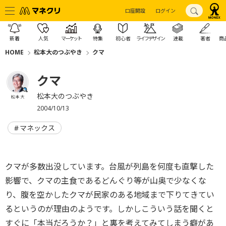
口座開設
ログイン
新着
人気
マーケット
特集
初心者
ライフデザイン
連載
著者
商
HOME
松本大のつぶやき
クマ
クマ
松本大のつぶやき
松本 大
2004/10/13
マネックス
クマが多数出没しています。台風が列島を何度も直撃した
影響で、クマの主食であるどんぐり等が山奥で少なくな
り、腹を空かしたクマが民家のある地域まで下りてきてい
るというのが理由のようです。しかしこういう話を聞くと
すぐに「本当だろうか？」と裏を考えてみてしまう癖があ