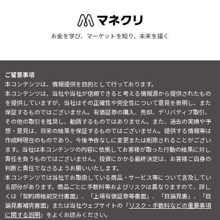
お金を学び、マーケットを知り、未来を描く
ご留意事項
本コンテンツは、情報提供を目的として行っております。
本コンテンツは、当社や当社が信頼できると考える情報源から提供されたもの
を提供していますが、当社はその正確性や完全性について意見を表明し、また
保証するものではございません。有価証券の購入、売却、デリバティブ取引、
その他の取引を推奨し、勧誘するものではありません。また、過去の実績や予
想・意見は、将来の結果を保証するものではございません。提供する情報等は
作成時現在のものであり、今後予告なしに変更または削除されることがござい
ます。当社は本コンテンツの内容に依拠してお客様が取った行動の結果に対し
責任を負うものではございません。投資にかかる最終決定は、お客様ご自身の
判断と責任でなさるようお願いいたします。
本コンテンツでは当社でお取扱している商品・サービス等について言及してい
る部分があります。商品ごとに手数料等およびリスクは異なりますので、詳し
くは「契約締結前交付書面」、「上場有価証券等書面」、「目論見書」、「目
論見書補完書面」または当社ウェブサイトの「
リスク・手数料などの重要事項
に関する説明
」をよくお読みください。